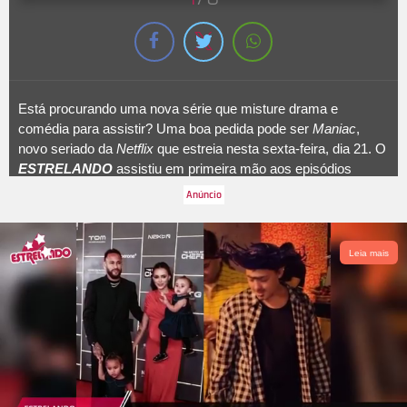
Está procurando uma nova série que misture drama e
comédia para assistir? Uma boa pedida pode ser
Maniac
,
novo seriado da
Netflix
que estreia nesta sexta-feira, dia 21. O
ESTRELANDO
assistiu em primeira mão aos episódios
iniciais da produção e te dá, a seguir, motivos para embarcar
no seriado que conta a história de dois desconhecidos, que se
aproximam durante o teste de uma nova droga farmacêutica
controlado por um médico com seus próprios traumas e um
Leia mais
computador emocionalmente complexo. Ficou curioso? Então
siga com a gente!