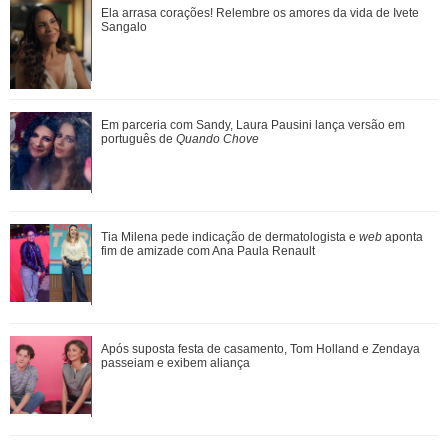
Omar pede que Alika o acompanhe até a agência bancária.
Ela arrasa corações! Relembre os amores da vida de Ivete
Confira o que vai rolar nesta quin...
Sangalo
João Raul diz para Agrado que não está conseguindo
Em parceria com Sandy, Laura Pausini lança versão em
conviver com seu sucesso. Veja os resum...
português de
Quando Chove
Silvia Buarque revela conversa com a filha após diagnóstico
Tia Milena pede indicação de dermatologista e
web
aponta
de câncer de mama: Ela ficou m...
fim de amizade com Ana Paula Renault
Vem aí! Próxima semana de Quem Ama Cuida traz
Após suposta festa de casamento, Tom Holland e Zendaya
reviravoltas que irão mudar o rumo da novela
passeiam e exibem aliança