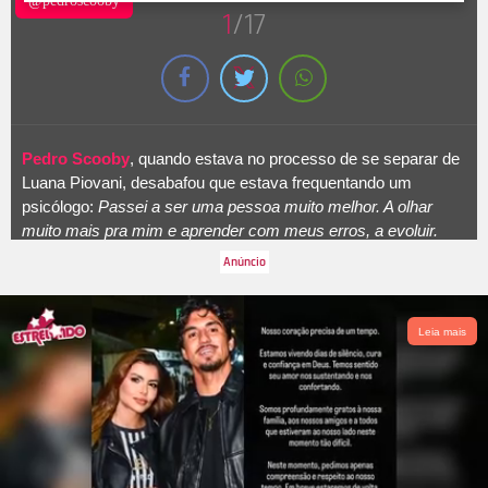
@pedroscooby
1
/17
Pedro Scooby
, quando estava no processo de se separar de
Luana Piovani, desabafou que estava frequentando um
psicólogo:
Passei a ser uma pessoa muito melhor. A olhar
muito mais pra mim e aprender com meus erros, a evoluir.
Acho que o ser humano quando para de evoluir, morreu.
Depois que me separei, comecei a olhar mais pra mim, tentar
encontrar meus erros e coisas que podia evoluir na minha
vida. E melhorou muito minha vida, não só no lado pessoal,
Leia mais
mas profissional.