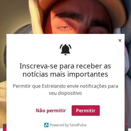
×
Inscreva-se para receber as
notícias mais importantes
Permitir que Estrelando envie notificações para
seu dispositivo
Não permitir
Permitir
Powered by SendPulse
Divulgação