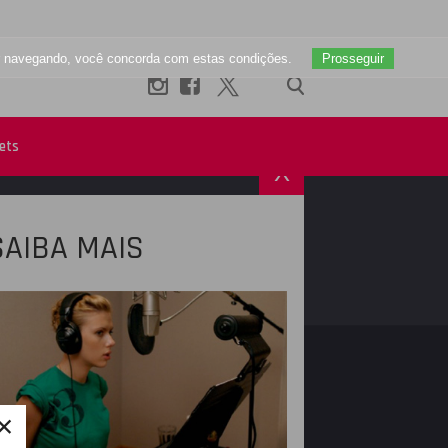
uar navegando, você concorda com estas condições.
Prosseguir
ets
X
SAIBA MAIS
R
INSTAGRAM
×