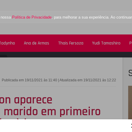
a nossa
Política de Privacidade
, para melhorar a sua experiência. Ao contin
 Todynho
Ana de Armas
Thais Fersoza
Yudi Tamashiro
P
FACEBOOK
TWITTE
Publicada em 19/11/2021 às 11:40 | Atualizada em 19/11/2021 às 12:22
son aparece
 marido em primeiro
ar à luz