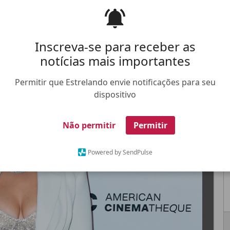
rêmio Anual da Cinemateca Americana, que
18
Inscreva-se para receber as
notícias mais importantes
Permitir que Estrelando envie notificações para seu
FALE CONOSCO
ANUNCIE NO ESTRELANDO
TRABALHE N
dispositivo
Não permitir
Permitir
X
Powered by SendPulse