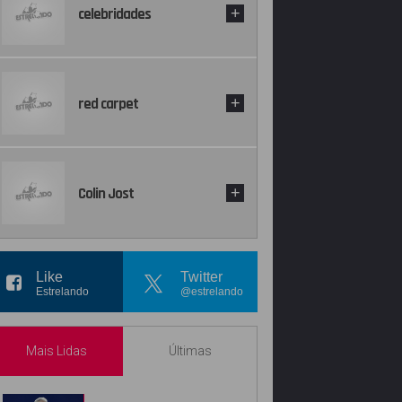
celebridades
+
red carpet
+
Colin Jost
+
Like
Twitter
Estrelando
@estrelando
Mais Lidas
Últimas