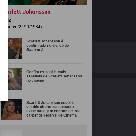
Scarlett Johansson
Atriz
41 anos (22/11/1984)
Scarlett Johansson é
confirmada no elenco de
Batman 2
O ESTRELANDO
POLÍTICA DE PRIVACIDADE
Desenvolvido por
Confira os papéis mais
sensuais de Scarlett Johansson
no cinema!
Scarlett Johansson escolhe
vestido aberto nas costas e
exibe tatuagem enorme em
red
carpet
de Festival de Cinema