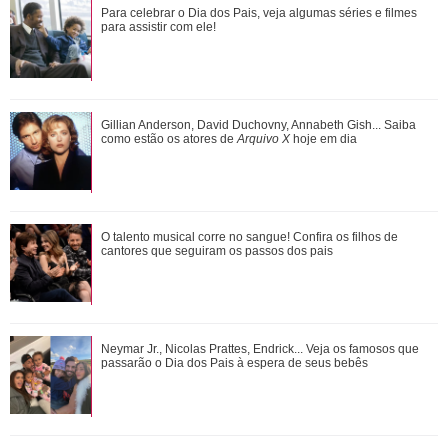
Bruna Marquezine, Camila Cabello, Hailey Bieber...
Para celebrar o Dia dos Pais, veja algumas séries e filmes
Relembre os amores - e affairs - de Shawn ...
para assistir com ele!
Além de Ariana Grande, confira famosas que já foram
Gillian Anderson, David Duchovny, Annabeth Gish... Saiba
criticadas pelos corpos magros (e rebat...
como estão os atores de
Arquivo X
hoje em dia
Ariana Grande faz desabafo em show sobre decisão de
O talento musical corre no sangue! Confira os filhos de
pausar a carreira: Não foi uma reação...
cantores que seguiram os passos dos pais
Gillian Anderson, David Duchovny, Annabeth Gish... Saiba
Neymar Jr., Nicolas Prattes, Endrick... Veja os famosos que
como estão os atores de Arquivo X h...
passarão o Dia dos Pais à espera de seus bebês