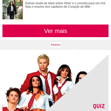
Novelas, filmes e série... Relembre os papéis marcantes da
Gulnaz muda de ideia sobre Omer e o convida para um chá.
carreira de Bruna Marquezine
Veja o resumo dos capítulos de
Coração de Mãe
Ver mais
QUIZ