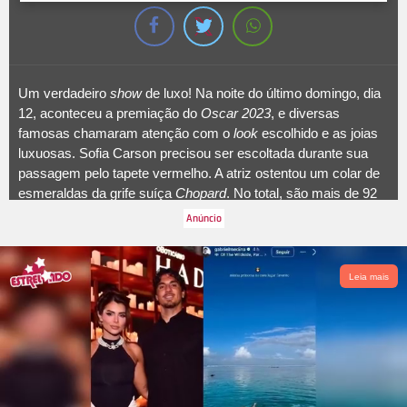
Um verdadeiro
show
de luxo! Na noite do último domingo, dia
12, aconteceu a premiação do
Oscar 2023
, e diversas
famosas chamaram atenção com o
look
escolhido e as joias
luxuosas. Sofia Carson precisou ser escoltada durante sua
passagem pelo tapete vermelho. A atriz ostentou um colar de
esmeraldas da grife suíça
Chopard
. No total, são mais de 92
quilates de diamantes e 122 quilates de esmeraldas, e seu
preço não foi divulgado. Um luxo só! Confira as joias de outras
famosas:
Leia mais