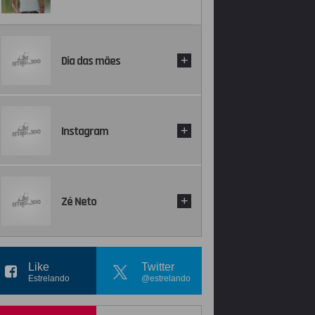
Dia das mães
+
Instagram
+
Zé Neto
+
Like
Twitter
Estrelando
@estrelando