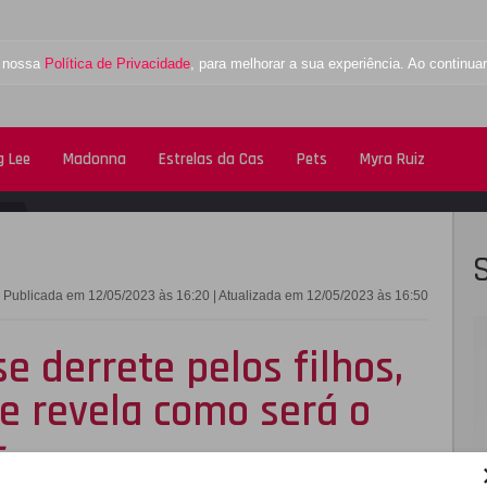
a nossa
Política de Privacidade
, para melhorar a sua experiência. Ao contin
 Lee
Madonna
Estrelas da Cas
Pets
Myra Ruiz
FACEBOOK
TWITTE
Publicada em 12/05/2023 às 16:20 | Atualizada em 12/05/2023 às 16:50
e derrete pelos filhos,
 e revela como será o
s