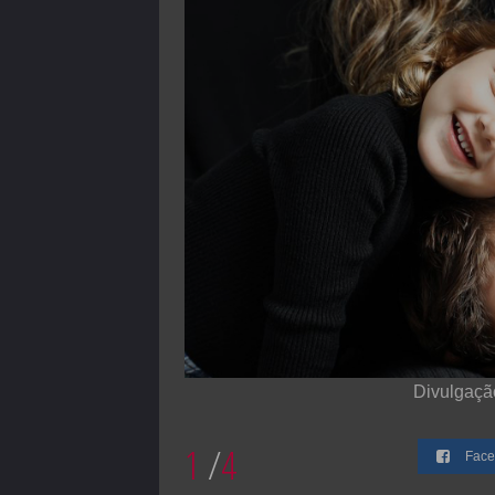
Divulgação
1
/
4
Face