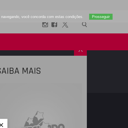
uar navegando, você concorda com estas condições.
Prosseguir
X
SAIBA MAIS
R
INSTAGRAM
×