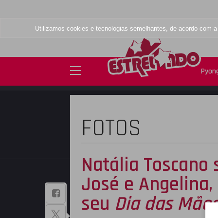
Utilizamos cookies e tecnologias semelhantes, de acordo com 
Pyong
FOTOS
Natália Toscano s
José e Angelina,
BAIXE NOSSO
seu
Dia das Mãe
APLICATIVO