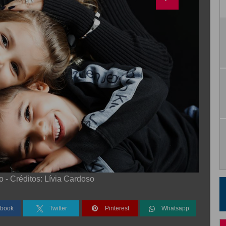
 - Créditos: Lívia Cardoso
book
Twitter
Pinterest
Whatsapp