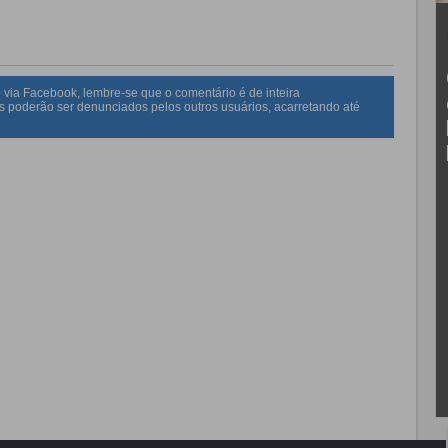
 via Facebook, lembre-se que o comentário é de inteira
s poderão ser denunciados pelos outros usuários, acarretando até