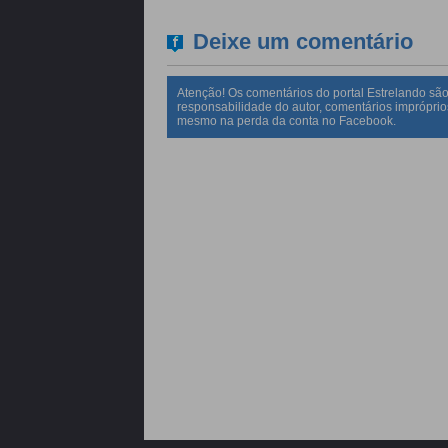
Deixe um comentário
Atenção! Os comentários do portal Estrelando são
responsabilidade do autor, comentários impróprio
mesmo na perda da conta no Facebook.