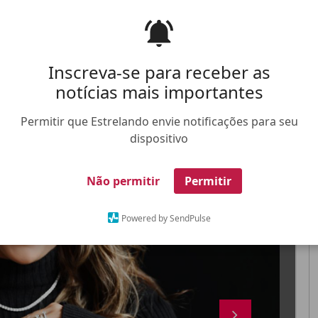
 lindíssimo ao lado dos herdeiros
Inscreva-se para receber as
notícias mais importantes
FALE CONOSCO
ANUNCIE NO ESTRELANDO
TRABALHE N
Permitir que Estrelando envie notificações para seu
dispositivo
X
Não permitir
Permitir
Powered by SendPulse