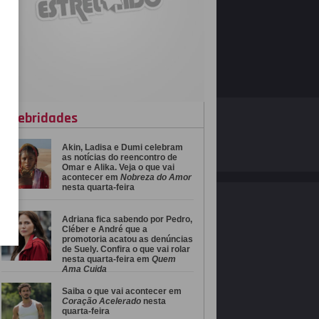
celebridades
O ESTRELANDO
POLÍTICA DE PRIVACIDADE
Akin, Ladisa e Dumi celebram
Desenvolvido por
as notícias do reencontro de
Omar e Alika. Veja o que vai
acontecer em
Nobreza do Amor
nesta quarta-feira
Adriana fica sabendo por Pedro,
Cléber e André que a
promotoria acatou as denúncias
de Suely. Confira o que vai rolar
nesta quarta-feira em
Quem
Ama Cuida
Saiba o que vai acontecer em
Coração Acelerado
nesta
quarta-feira