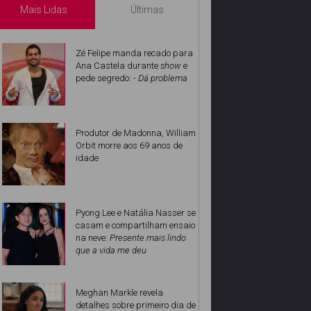
Mais Lidas
Últimas
Zé Felipe manda recado para
Ana Castela durante
show
e
pede segredo:
- Dá problema
Produtor de Madonna, William
Orbit morre aos 69 anos de
idade
Pyong Lee e Natália Nasser se
casam e compartilham ensaio
na neve:
Presente mais lindo
que a vida me deu
Meghan Markle revela
detalhes sobre primeiro dia de