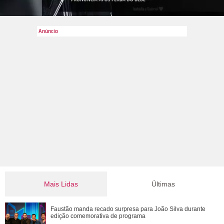
Mais Lidas
Últimas
João Raul diz para Agrado que não está conseguindo
Faustão manda recado surpresa para João Silva durante
conviver com seu sucesso. Veja os resum...
edição comemorativa de programa