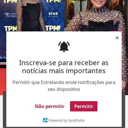
×
Inscreva-se para receber as
notícias mais importantes
Permitir que Estrelando envie notificações para
seu dispositivo
Montagem -
AgNews
1
/4
Não permitir
Permitir
Powered by SendPulse