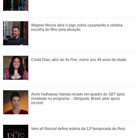
Anitta abre o jogo sobre nova fase, mudanças no visual e
Wagner Moura abre o jogo sobre casamento e celebra
decisão polêmica nos shows
escolha do filho pela atuação
Em parceria com Sandy, Laura Pausini lança versão em
Clodd Dias, atriz de
As Five
, morre aos 49 anos de idade
português de Quando Chove
Após rumores, Alice Carvalho evita definir relação com
Anne Hathaway manda recado em quadro do
SBT
após
Anitta e explica por que protege a ...
novidade no programa: -
Obrigada, Brasil, pelo apoio
incrível
Vem aí!
Record
define estreia da 12ª temporada de
Reis