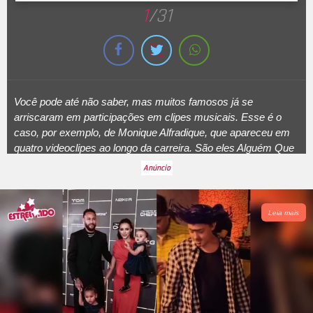
1
/31
Você pode até não saber, mas muitos famosos já se
arriscaram em participações em clipes musicais. Esse é o
caso, por exemplo, de Monique Alfradique, que apareceu em
quatro videoclipes ao longo da carreira. São eles
Alguém Que
Te Faz Sorrir
[2009] do
Fresno
,
Perto de Mim
[2013] de
Thaeme e Thiago,
Forro e Paixão
[2017] de Eduardo Costa e
Olha Como Está a Minha Mesa
[2019] de Léo Santana. Sabia
dessa? Mas ele não é o único. A seguir, aproveitando que no
Leia mais
dia 1º de outubro comemora-se o Dia Internacional da Música,
veja os famosos que já participaram de clipes musicais - e
(talvez) você não se lembre!