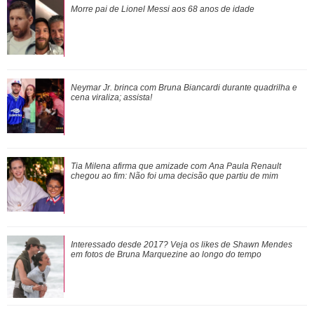
Tia Milena afirma que amizade com Ana Paula Renault
Morre pai de Lionel Messi aos 68 anos de idade
chegou ao fim: Não foi uma decisão que ...
Bruna Marquezine, Camila Cabello, Hailey Bieber...
Neymar Jr. brinca com Bruna Biancardi durante quadrilha e
Relembre os amores - e affairs - de Shawn ...
cena viraliza; assista!
Zé Felipe manda recado para Ana Castela durante show e
Tia Milena afirma que amizade com Ana Paula Renault
pede segredo: - Dá problema
chegou ao fim:
Não foi uma decisão que partiu de mim
Veja tudo sobre a bariátrica e a evolução do corpo de Jojo
Interessado desde 2017? Veja os
likes
de Shawn Mendes
Todynho
em fotos de Bruna Marquezine ao longo do tempo