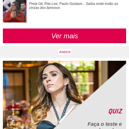
Ana Paula Siebert organiza festa surpresa para Rafaella
Preta Gil, Rita Lee, Paulo Gustavo... Saiba onde estão as
Justus
cinzas dos famosos
Ver mais
QUIZ
Faça o teste e