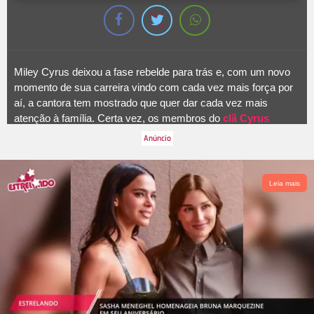
Miley Cyrus deixou a fase rebelde para trás e, com um novo
momento de sua carreira vindo com cada vez mais força por
aí, a cantora tem mostrado que quer dar cada vez mais
atenção à família. Certa vez, os membros do
clã Cyrus
apareceram no
Carpool Karaoke
, do programa de James
Corden, e mostraram que são para lá de unidos. Mas você
sabe quem é quem? Conheça cada um deles a seguir!
Leia mais