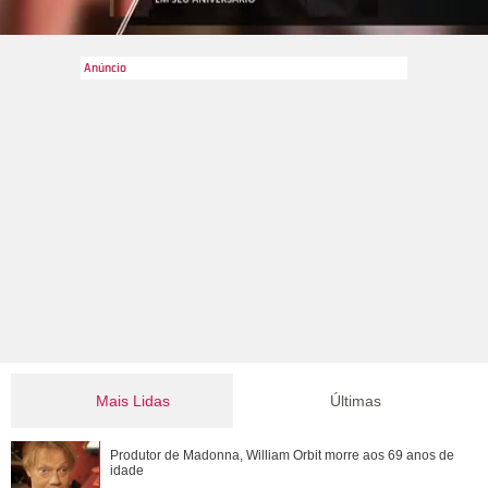
Mais Lidas
Últimas
Pyong Lee e Natália Nasser se casam e compartilham
Produtor de Madonna, William Orbit morre aos 69 anos de
ensaio na neve: Presente mais lindo que a...
idade