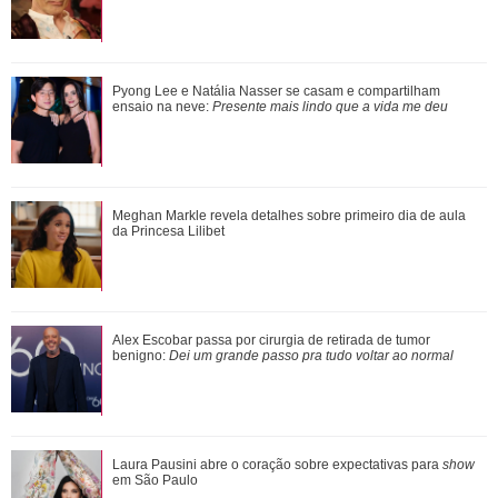
Ele cresceu! Veja evolução de Marcelo Sangalo, filho de
Pyong Lee e Natália Nasser se casam e compartilham
Ivete Sangalo e Daniel Cady
ensaio na neve:
Presente mais lindo que a vida me deu
Meghan Markle revela detalhes sobre primeiro dia de aula
Meghan Markle revela detalhes sobre primeiro dia de aula
da Princesa Lilibet
da Princesa Lilibet
Luiza Brunet, Ana Hickmann, Rihanna... Veja as famosas
Alex Escobar passa por cirurgia de retirada de tumor
que já denunciaram violência domést...
benigno:
Dei um grande passo pra tudo voltar ao normal
Verdadeiras xérox! Confira mães e filhas famosas que são
Laura Pausini abre o coração sobre expectativas para
show
super parecidas
em São Paulo