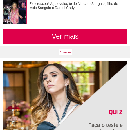
Time Adriana ou time Brandão? Veja de que lado os
Ele cresceu! Veja evolução de Marcelo Sangalo, filho de
personagens de Quem Ama Cuida estão
Ivete Sangalo e Daniel Cady
Ver mais
QUIZ
Faça o teste e