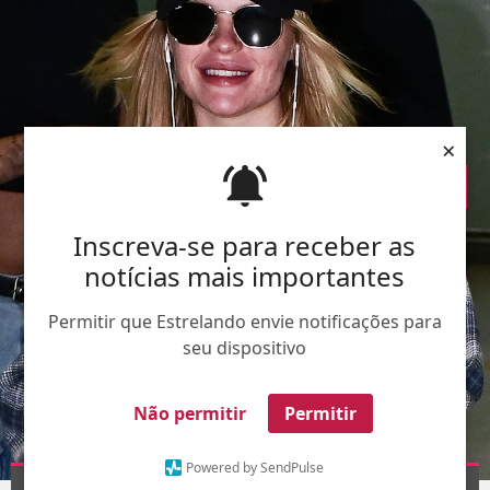
×
Inscreva-se para receber as
notícias mais importantes
Permitir que Estrelando envie notificações para
seu dispositivo
Não permitir
Permitir
Powered by SendPulse
AgNews