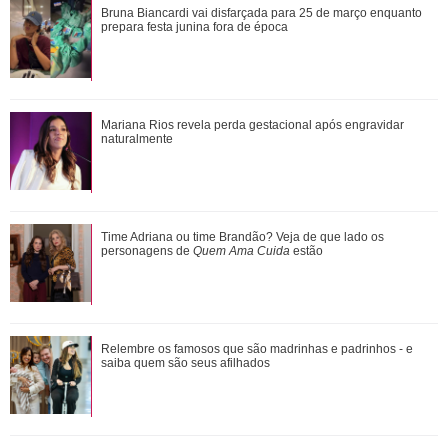
Verdadeiras xérox! Confira mães e filhas famosas que são
Bruna Biancardi vai disfarçada para 25 de março enquanto
super parecidas
prepara festa junina fora de época
Mariana Rios revela perda gestacional após engravidar
Mariana Rios revela perda gestacional após engravidar
naturalmente
naturalmente
Ele cresceu! Veja evolução de Marcelo Sangalo, filho de
Time Adriana ou time Brandão? Veja de que lado os
Ivete Sangalo e Daniel Cady
personagens de
Quem Ama Cuida
estão
Cristiano Ronaldo deixa comentário exaltando a noiva em
Relembre os famosos que são madrinhas e padrinhos - e
vídeo de Márcia Goldschmidt; enten...
saiba quem são seus afilhados