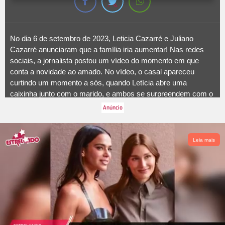
No dia 6 de setembro de 2023, Leticia Cazarré e Juliano
Cazarré anunciaram que a família iria aumentar! Nas redes
sociais, a jornalista postou um vídeo do momento em que
conta a novidade ao amado. No vídeo, o casal apareceu
curtindo um momento a sós, quando Letícia abre uma
caixinha junto com o marido, e ambos se surpreendem com o
resultado.
Como nós sempre dizemos: A vida quer viver!
Agora somos oito! Estamos esperando mais um bebê com
muito amor!
Leia mais