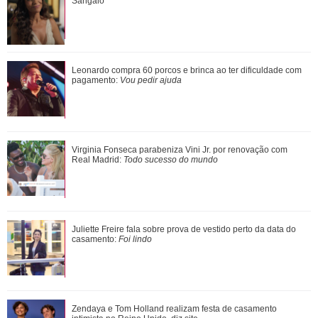
pagamento: Vou pedir ajuda
Sangalo
Virginia Fonseca parabeniza Vini Jr. por renovação com
Leonardo compra 60 porcos e brinca ao ter dificuldade com
Real Madrid: Todo sucesso do mundo
pagamento:
Vou pedir ajuda
Mavie arranca risadas de Bruna Biancardi e Neymar Jr. ao
Virginia Fonseca parabeniza Vini Jr. por renovação com
falar porque não consegue fazer pas...
Real Madrid:
Todo sucesso do mundo
Tati Machado faz reflexão emocionante no Saia Justa sobre
Juliette Freire fala sobre prova de vestido perto da data do
a dor: Ensina
casamento:
Foi lindo
Príncipe Louis faz estreia em evento esportivo ao lado de
Zendaya e Tom Holland realizam festa de casamento