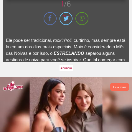
1
/6
Ele pode ser tradicional,
rock'n'roll
, curtinho, mas sempre está
lá em um dos dias mais especiais. Maio é considerado o Mês
das Noivas e por isso, o
ESTRELANDO
separou alguns
vestidos de noiva para você se inspirar. Que tal começar com
essa
look
único usado por Viih Tube na comemoração dela e
de Eliezer que rolou no
Rock In Rio
. A seguir, relembre mais
visuais!
Leia mais