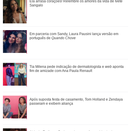
Emma Heming revela que estava noiva quando conheceu
Ela arrasa corações! Relembre os amores da vida de Ivete
Bruce Willis: Adorava estar perto dele
Sangalo
Leonardo compra 60 porcos e brinca ao ter dificuldade com
Em parceria com Sandy, Laura Pausini lança versão em
pagamento: Vou pedir ajuda
português de
Quando Chove
Em parceria com Sandy, Laura Pausini lança versão em
Tia Milena pede indicação de dermatologista e
web
aponta
português de Quando Chove
fim de amizade com Ana Paula Renault
Ela arrasa corações! Relembre os amores da vida de Ivete
Após suposta festa de casamento, Tom Holland e Zendaya
Sangalo
passeiam e exibem aliança