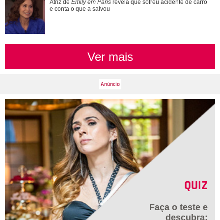
Adam Sandler anuncia Gente Grande 3 e compartilha foto
Atriz de
Emily em Paris
revela que sofreu acidente de carro
com elenco
e conta o que a salvou
Ver mais
QUIZ
Faça o teste e
descubra: