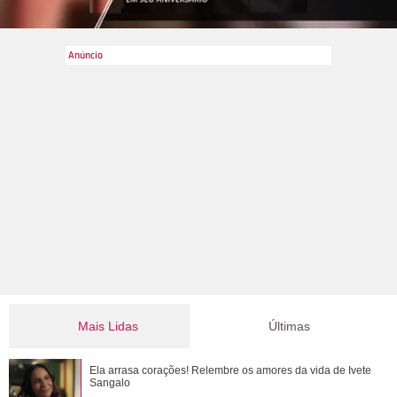
Mais Lidas
Últimas
Confira filmes em que as cenas de sexo foram reais
Ela arrasa corações! Relembre os amores da vida de Ivete
Sangalo