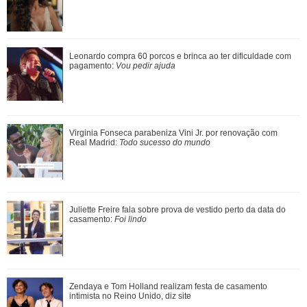
Além de Ariana Grande, confira famosas que já foram
Leonardo compra 60 porcos e brinca ao ter dificuldade com
criticadas pelos corpos magros (e rebat...
pagamento:
Vou pedir ajuda
Tom Brady é visto em passeio de iate no sul da França ao
Virginia Fonseca parabeniza Vini Jr. por renovação com
lado de mulher misteriosa
Real Madrid:
Todo sucesso do mundo
Filho de Neymar Jr., Davi Lucca conta que pretende cursar
Juliette Freire fala sobre prova de vestido perto da data do
faculdade e revela área de interes...
casamento:
Foi lindo
Protetor! Relembre os momentos em que Zé Felipe saiu em
Zendaya e Tom Holland realizam festa de casamento
defesa de amigos e familiares
intimista no Reino Unido, diz site