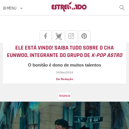
ELE ESTÁ VINDO! SAIBA TUDO SOBRE O CHA
EUNWOO, INTEGRANTE DO GRUPO DE
K-POP ASTRO
O bonitão é dono de muitos talentos
30/Mai/2024
Da Redação