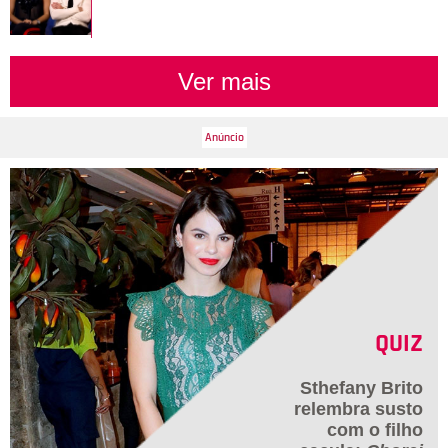
Ver mais
QUIZ
Sthefany Brito
relembra susto
com o filho