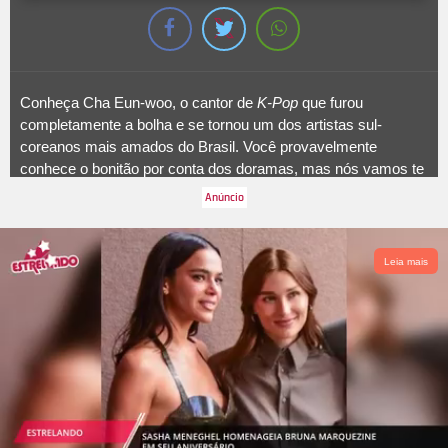
Conheça Cha Eun-woo, o cantor de
K-Pop
que furou
completamente a bolha e se tornou um dos artistas sul-
coreanos mais amados do Brasil. Você provavelmente
conhece o bonitão por conta dos doramas, mas nós vamos te
contar de onde ele surgiu e como sua carreira evoluiu.
Nascido no dia 30 de março de 1997 com o nome Lee Dong-
min, ele entrou para a indústria do entretenimento através da
empresa
Fantagio
, onde fez sua estreia como cantor em 2016
Leia mais
com o
boygroup ASTRO
.