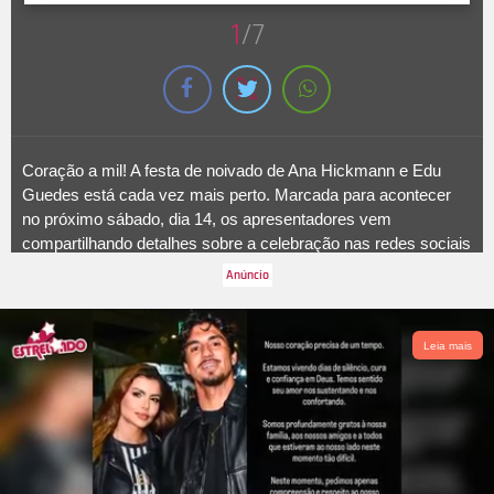
1
/7
Coração a mil! A festa de noivado de Ana Hickmann e Edu
Guedes está cada vez mais perto. Marcada para acontecer
no próximo sábado, dia 14, os apresentadores vem
compartilhando detalhes sobre a celebração nas redes sociais
e até mesmo em entrevistas. Cheios de preparativos para o
tão esperado casamento, Ana está mostrando alguns detalhes
e
spoilers
para os seguidores. Na última quinta-feira, dia 31, a
apresentadora contou que ela e Edu Guedes foram fazer a
Leia mais
degustação do cardápio da festa. Brincando com o evento,
Ana revelou que esse é seu momento favorito:
A melhor parte
de casar é fazer a degustação, estou amando
. A seguir,
confira tudo que já sabemos sobre o noivado de Ana
Hickmann e Edu Guedes!