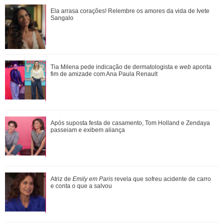
Após suposta festa de casamento, Tom Holland e Zendaya
Ela arrasa corações! Relembre os amores da vida de Ivete
passeiam e exibem aliança
Sangalo
Atriz de Emily em Paris revela que sofreu acidente de carro
Tia Milena pede indicação de dermatologista e
web
aponta
e conta o que a salvou
fim de amizade com Ana Paula Renault
Leonardo compra 60 porcos e brinca ao ter dificuldade com
Após suposta festa de casamento, Tom Holland e Zendaya
pagamento: Vou pedir ajuda
passeiam e exibem aliança
Adam Sandler anuncia Gente Grande 3 e compartilha foto
Atriz de
Emily em Paris
revela que sofreu acidente de carro
com elenco
e conta o que a salvou