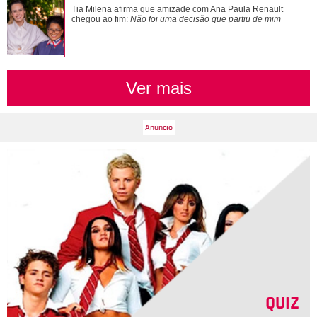
Bruna Marquezine, Camila Cabello, Hailey Bieber...
Tia Milena afirma que amizade com Ana Paula Renault
Relembre os amores - e affairs - de Shawn ...
chegou ao fim:
Não foi uma decisão que partiu de mim
Ver mais
QUIZ