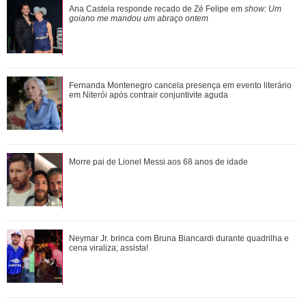
Ana Castela responde recado de Zé Felipe em show: Um
Ana Castela responde recado de Zé Felipe em
show: Um
goiano me mandou um abraço ontem
goiano me mandou um abraço ontem
Morre pai de Lionel Messi aos 68 anos de idade
Fernanda Montenegro cancela presença em evento literário
em Niterói após contrair conjuntivite aguda
Fernanda Montenegro cancela presença em evento literário
Morre pai de Lionel Messi aos 68 anos de idade
em Niterói após contrair conjunt...
Neymar Jr. brinca com Bruna Biancardi durante quadrilha e
Neymar Jr. brinca com Bruna Biancardi durante quadrilha e
cena viraliza; assista!
cena viraliza; assista!