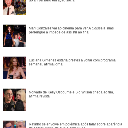
Timberg
do aniversário em ação social
De galã de novelas a problemas com substâncias
Mari Gonzalez vai ao cinema para ver
A Odisseia
, mas
químicas... Veja as polêmicas que rondam R...
perrengue a impede de assistir ao final
Shawn Mendes, João Guilherme, Enzo Celulari... Relembre
Luciana Gimenez estaria prestes a voltar com programa
os amores - e affairs - de Bruna Mar...
semanal, afirma jornal
Assumidos! Kylian Mbappé abre álbum de fotos e noite de
Noivado de Kelly Osbourne e Sid Wilson chega ao fim,
cinema brasileiro com Ester Expósi...
afirma revista
Mari Gonzalez vai ao cinema para ver A Odisseia, mas
Ratinho se envolve em polêmica após falar sobre aparência