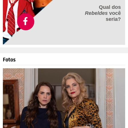
Qual dos
Rebeldes
você
seria?
Fotos