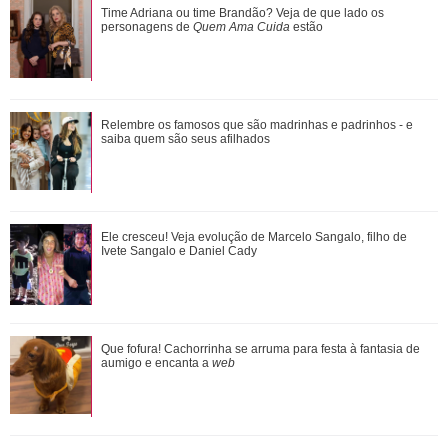
Cristiano Ronaldo deixa comentário exaltando a noiva em
Time Adriana ou time Brandão? Veja de que lado os
vídeo de Márcia Goldschmidt; enten...
personagens de
Quem Ama Cuida
estão
De Wicked a Petal... Entenda a polêmica que motivou pausa
Relembre os famosos que são madrinhas e padrinhos - e
na carreira de Ariana Grande
saiba quem são seus afilhados
Agrado e Eduarda são prejudicadas pela proximidade com
Ele cresceu! Veja evolução de Marcelo Sangalo, filho de
João Raul. Saiba o que vai acontece...
Ivete Sangalo e Daniel Cady
Saiba o que vai acontecer em Coração Acelerado nesta
Que fofura! Cachorrinha se arruma para festa à fantasia de
quarta-feira
aumigo e encanta a
web