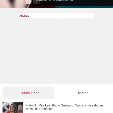
Mais Lidas
Últimas
Bruna Marquezine, Camila Cabello, Hailey Bieber...
Preta Gil, Rita Lee, Paulo Gustavo... Saiba onde estão as
Relembre os amores - e affairs - de Shawn ...
cinzas dos famosos