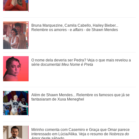
O nome dela deveria ser Pedra? Veja o que mais revelou a
Bruna Marquezine, Camila Cabello, Hailey Bieber...
série documental Meu Nome é Preta
Relembre os amores - e
affairs
- de Shawn Mendes
Ariana Grande anuncia pausa na carreira após críticas ao
O nome dela deveria ser Pedra? Veja o que mais revelou a
corpo
série documental
Meu Nome é Preta
Ariana Grande faz desabafo em show sobre decisão de
Além de Shawn Mendes... Relembre os famosos que já se
pausar a carreira: Não foi uma reação...
fantasiaram de Xuxa Meneghel
Além de Shawn Mendes... Relembre os famosos que já se
Mirinho comenta com Casemiro e Graça que Omar parece
fantasiaram de Xuxa Meneghel
interessado em Lúcia/Alika. Veja o resumo de
Nobreza do
Amor
deste sábado