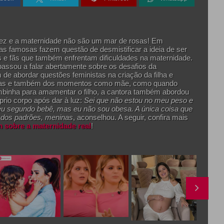
dez e a maternidade não são um mar de rosas! Em
rsas famosas fazem questão de desmistificar a ideia de ser
es e fãs que também enfrentam dificuldades na maternidade.
assou a falar abertamente sobre os desafios da
de abordar questões feministas na criação da filha e
rianças e também dos momentos como mãe, como quando
ombinha para amamentar o filho, a cantora também abordou
rio corpo após dar à luz:
Sei que não estou no meu peso e
meu segundo bebê, mas eu não sou obesa. A única coisa que
 dos padrões, meninas
, aconselhou. A seguir, confira mais
 sobre a maternidade real
!