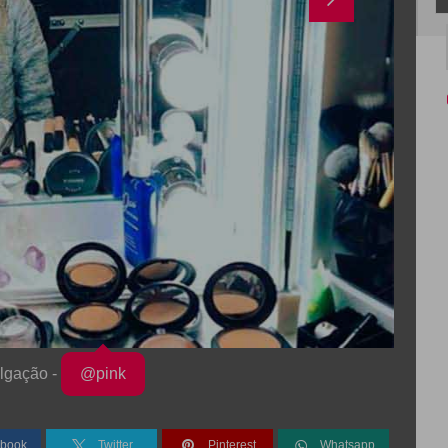
lgação -
@pink
book
Twitter
Pinterest
Whatsapp