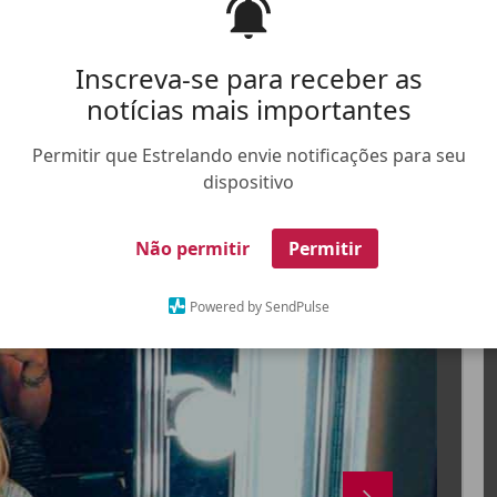
Inscreva-se para receber as
notícias mais importantes
Permitir que Estrelando envie notificações para seu
dispositivo
FALE CONOSCO
ANUNCIE NO ESTRELANDO
TRABALHE N
Não permitir
Permitir
X
Powered by SendPulse