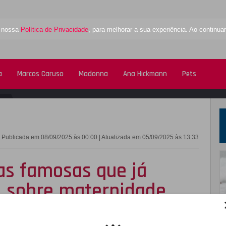
a nossa
Política de Privacidade
, para melhorar a sua experiência. Ao contin
a
Marcos Caruso
Madonna
Ana Hickmann
Pets
FACEBOOK
TWITTE
Publicada em 08/09/2025 às 00:00 | Atualizada em 05/09/2025 às 13:33
as famosas que já
 sobre maternidade
 tentam desromantizar a maternidade revelando
rar após se tornarem mães