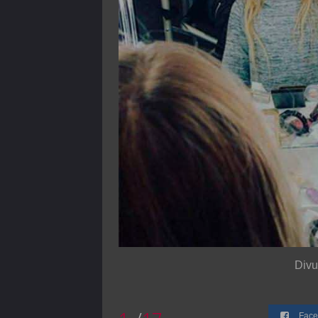
Divu
Face