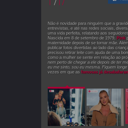
1
/
17
Não é novidade para ninguém que a gravi
entrevistas, e até nas redes sociais, dive
uma vida perfeita, relatando aos seguidor
Nascida em 8 de setembro de 1979,
Pink
p
maternidade depois de se tornar mãe. Além 
publicar fotos divertidas ao lado das c
precisou retirar leite com ajuda de uma b
como a mulher se sente em relação ao próp
nem perto de chegar a ele depois de ter 
eu me sinto, sou eu mesma. Fiquem longe
vezes em que as
famosas já desabafaram