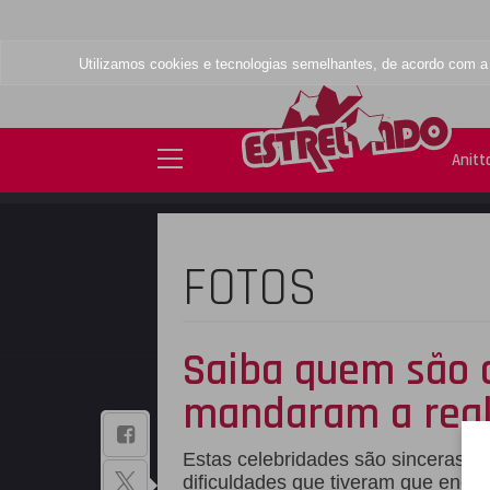
Utilizamos cookies e tecnologias semelhantes, de acordo com 
Anitt
FOTOS
Saiba quem são 
mandaram a real
BAIXE NOSSO
Estas celebridades são sinceras e
APLICATIVO
dificuldades que tiveram que enca