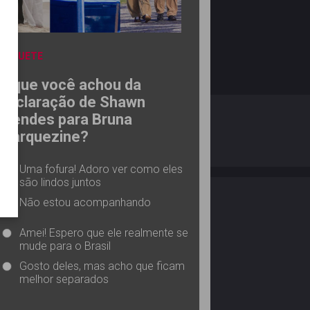
ENQUETE
O que você achou da
declaração de Shawn
O ESTRELANDO
POLÍTICA DE PRIVACIDADE
Mendes para Bruna
Marquezine?
Desenvolvido por
Uma fofura! Adoro ver como eles
são lindos juntos
Não estou acompanhando
Amei! Espero que ele realmente se
mude para o Brasil
Gosto deles, mas acho que ficam
melhor separados