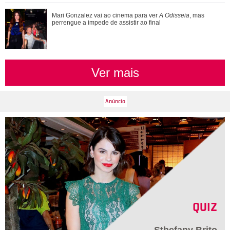
Mari Gonzalez vai ao cinema para ver A Odisseia, mas
Mari Gonzalez vai ao cinema para ver
A Odisseia
, mas
perrengue a impede de assistir ao final
perrengue a impede de assistir ao final
Ver mais
QUIZ