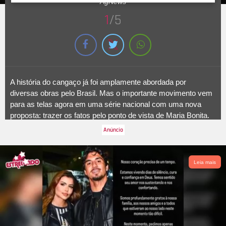
AgNews
1
/5
A história do cangaço já foi amplamente abordada por
diversas obras pelo Brasil. Mas o importante movimento vem
para as telas agora em uma série nacional com uma nova
proposta: trazer os fatos pelo ponto de vista de Maria Bonita.
Com estreia programada para o dia 4 de abril,
Maria e o
Cangaço
, produção da
Disney
, tem Ísis Valverde e Júlio
Andrade como protagonistas. E os atores se reuniram com o
elenco da trama na noite da última terça-feira, dia 1º, em São
Leia mais
Paulo, para o lançamento do seriado.