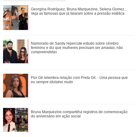
Tony Ramos faz homenagem em aniversário de Nathalia
Georgina Rodríguez, Bruna Marquezine, Selena Gomez...
Timberg
Veja as famosas que já falaram sobre a pressão estética
De galã de novelas a problemas com substâncias
Namorado de Sandy repercute estudo sobre cérebro
químicas... Veja as polêmicas que rondam R...
feminino e diz que mulheres precisam
ser amadas
, não
compreendidas
Shawn Mendes, João Guilherme, Enzo Celulari... Relembre
Flor Gil relembra relação com Preta Gil: -
Uma pessoa que
os amores - e affairs - de Bruna Mar...
eu sempre idolatrei muito
Assumidos! Kylian Mbappé abre álbum de fotos e noite de
Bruna Marquezine compartilha registros de comemoração
cinema brasileiro com Ester Expósi...
do aniversário em ação social