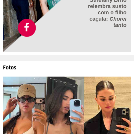
Sthefany Brito
relembra susto
com o filho
caçula:
Chorei
tanto
Fotos