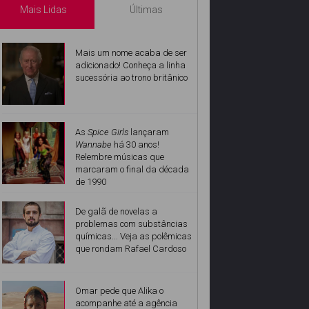
Mais Lidas
Últimas
Mais um nome acaba de ser
adicionado! Conheça a linha
sucessória ao trono britânico
As
Spice Girls
lançaram
Wannabe
há 30 anos!
Relembre músicas que
marcaram o final da década
de 1990
De galã de novelas a
problemas com substâncias
químicas... Veja as polêmicas
que rondam Rafael Cardoso
Omar pede que Alika o
acompanhe até a agência