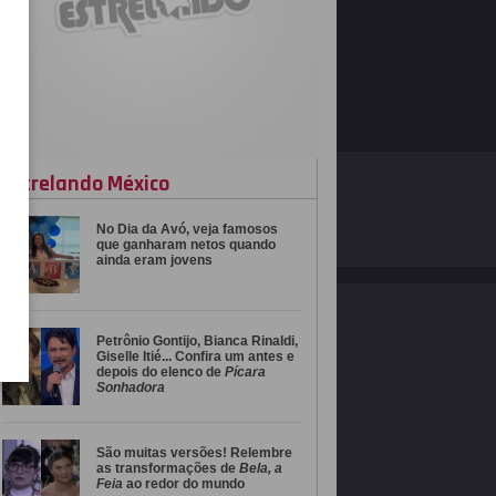
Estrelando México
O ESTRELANDO
POLÍTICA DE PRIVACIDADE
No Dia da Avó, veja famosos
Desenvolvido por
que ganharam netos quando
ainda eram jovens
Petrônio Gontijo, Bianca Rinaldi,
Giselle Itié... Confira um antes e
depois do elenco de
Pícara
Sonhadora
São muitas versões! Relembre
as transformações de
Bela, a
Feia
ao redor do mundo