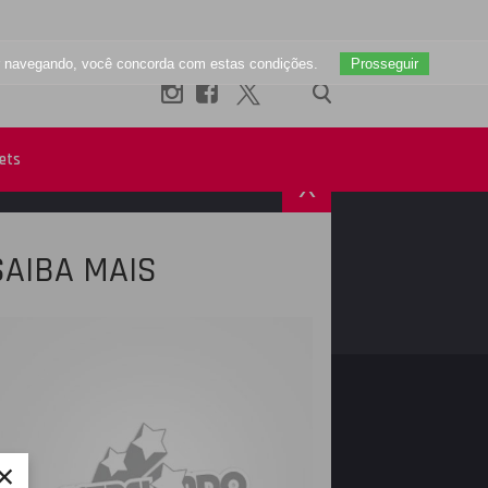
uar navegando, você concorda com estas condições.
Prosseguir
ets
X
SAIBA MAIS
R
INSTAGRAM
×