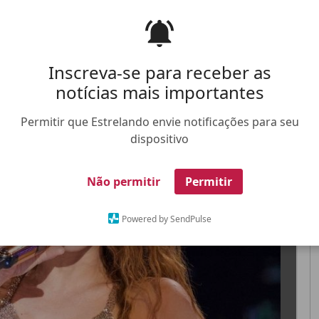
 conquistando o mundo cantando em espanhol
Inscreva-se para receber as
notícias mais importantes
FALE CONOSCO
ANUNCIE NO ESTRELANDO
TRABALHE N
Permitir que Estrelando envie notificações para seu
dispositivo
X
Não permitir
Permitir
Powered by SendPulse