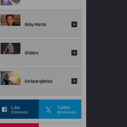
Ricky Martin
+
Shakira
+
Enrique Iglesias
+
Like
Twitter
Estrelando
@estrelando