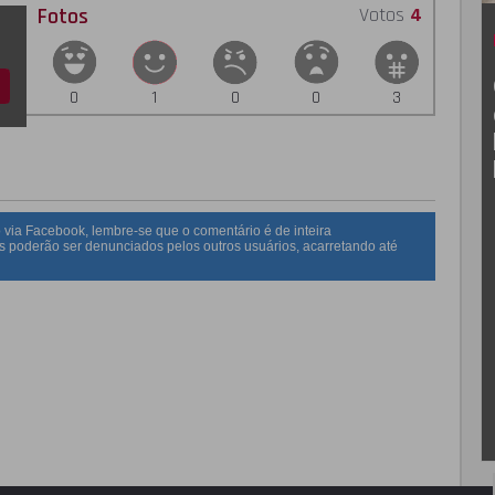
Fotos
Votos
4
0
1
0
0
3
 via Facebook, lembre-se que o comentário é de inteira
s poderão ser denunciados pelos outros usuários, acarretando até