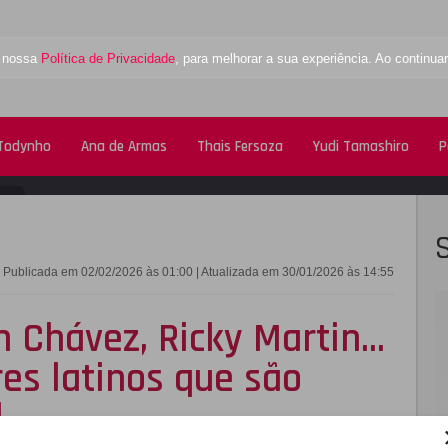
a nossa
Política de Privacidade
, para melhorar a sua experiência. Ao contin
 Todynho
Ana de Armas
Thais Fersoza
Yudi Tamashiro
P
FACEBOOK
TWITTE
Publicada em 02/02/2026 às 01:00 | Atualizada em 30/01/2026 às 14:55
n Chávez, Ricky Martin...
res latinos que são
l