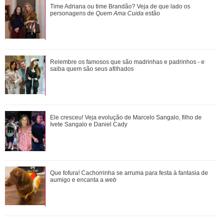
Ronei e Cinara desconfiam da ligação de Zilá com
Time Adriana ou time Brandão? Veja de que lado os
Verônica. Saiba o que vai acontecer em ...
personagens de
Quem Ama Cuida
estão
Ele cresceu! Veja evolução de Marcelo Sangalo, filho de
Relembre os famosos que são madrinhas e padrinhos - e
Ivete Sangalo e Daniel Cady
saiba quem são seus afilhados
Omar e Alika conversam sobre a retomada de Batanga,
Ele cresceu! Veja evolução de Marcelo Sangalo, filho de
quando Tonho chega. Saiba o que vai acont...
Ivete Sangalo e Daniel Cady
Adriana vê Pedro e Bruna no restaurante. Confira o que vai
Que fofura! Cachorrinha se arruma para festa à fantasia de
rolar nesta sexta-feira em Quem A...
aumigo e encanta a
web