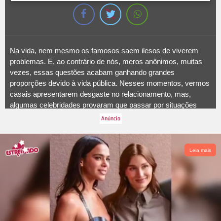
Na vida, nem mesmo os famosos saem ilesos de viverem
problemas. E, ao contrário de nós, meros anônimos, muitas
vezes, essas questões acabam ganhando grandes
proporções devido à vida pública. Nesses momentos, vermos
casais apresentarem desgaste no relacionamento, mas,
algumas celebridades provaram que passar por situações
delicadas juntos acabou fortalecendo o romance. Esse é o
caso, por exemplo, de Tati Machado e o cineasta Bruno
Monteiro. O casal esperava seu primeiro filho, Rael, quando o
bebê morreu aos oito meses de gestação. Em suas redes
Leia mais
sociais, ao fazer um pronunciamento sobre o assunto, a
jornalista falou sobre como o companheiro foi presente
durante todo o parto e como isso acabou sendo fundamental:
Eu e Bruno formamos mesmo a melhor dupla do mundo. E eu
só fiz confirmar nas horas de trabalho de parto em que a
gente, de mãos dadas, entre uma contração e outra, se olhava