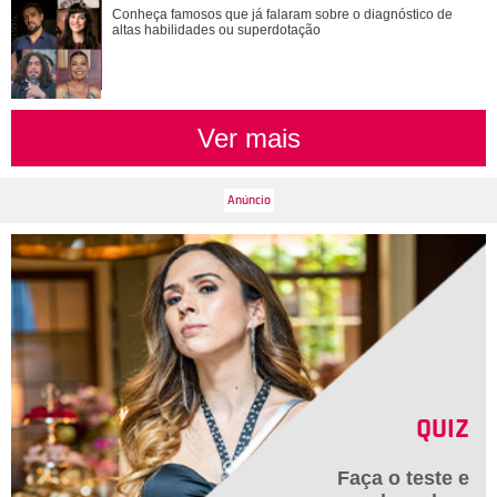
Conheça famosos que já falaram sobre o diagnóstico de
Conheça famosos que já falaram sobre o diagnóstico de
altas habilidades ou superdotação
altas habilidades ou superdotação
Ver mais
QUIZ
Faça o teste e