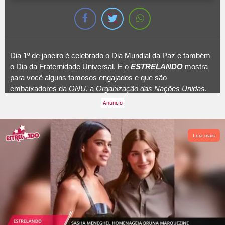
Dia 1º de janeiro é celebrado o Dia Mundial da Paz e também
o Dia da Fraternidade Universal. E o
ESTRELANDO
mostra
para você alguns famosos engajados e que são
embaixadores da
ONU
, a
Organização das Nações Unidas
.
Para começar, não é possível não se lembrar de Angelina
Jolie, que é Embaixadora da Boa Vontade da
ACNUR
,
Agência da ONU para Refugiados
, desde 2011. Angelina já
viajou para diversos países como Haiti, Afeganistão e
Leia mais
Jordânia em prol dos refugiados.