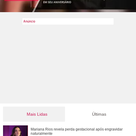
Mais Lidas
Últimas
Ele cresceu! Veja evolução de Marcelo Sangalo, filho de
Mariana Rios revela perda gestacional após engravidar
Ivete Sangalo e Daniel Cady
naturalmente