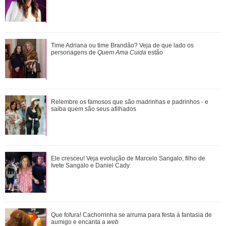
Ratinho se envolve em polêmica após falar sobre aparência
Time Adriana ou time Brandão? Veja de que lado os
do cantor Tiago, da dupla com Hu...
personagens de
Quem Ama Cuida
estão
Confira vezes em que Gaby Amarantos mostrou que não
Relembre os famosos que são madrinhas e padrinhos - e
tem medo de falar o que pensa
saiba quem são seus afilhados
Durante uma conversa com Filiz sobre o ex-marido de
Ele cresceu! Veja evolução de Marcelo Sangalo, filho de
Irmak, Kivanç acaba revelando que Irmak ...
Ivete Sangalo e Daniel Cady
Que fofura! Cachorrinha se arruma para festa à fantasia de
aumigo e encanta a
web