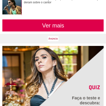
curiosidades sobre a vida de Ana...
deram sobre o cantor
Ver mais
QUIZ
Faça o teste e
descubra: