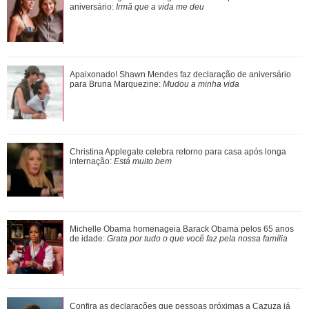
para Sasha Meneghel e João Lucas
aniversário:
Irmã que a vida me deu
Desejada! Relembre os gringos famosos que já se
Apaixonado! Shawn Mendes faz declaração de aniversário
derreteram por Bruna Marquezine
para Bruna Marquezine:
Mudou a minha vida
Esperando um menininho... Veja curiosidades sobre a
Christina Applegate celebra retorno para casa após longa
família de Sabrina Sato e Nicolas Pratte...
internação:
Está muito bem
Sasha Meneghel homenageia Bruna Marquezine em seu
Michelle Obama homenageia Barack Obama pelos 65 anos
aniversário: Irmã que a vida me deu
de idade:
Grata por tudo o que você faz pela nossa família
Foco na saúde, jatinho particular, romances... Veja algumas
Confira as declarações que pessoas próximas a Cazuza já