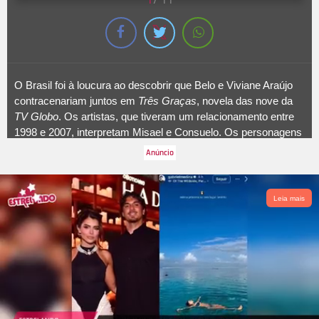
O Brasil foi à loucura ao descobrir que Belo e Viviane Araújo
contracenariam juntos em
Três Graças
, novela das nove da
TV Globo
. Os artistas, que tiveram um relacionamento entre
1998 e 2007, interpretam Misael e Consuelo. Os personagens
foram namorados no passado e se reencontram muitos anos
depois. A seguir, confira os momentos entre os dois na novela!
Leia mais