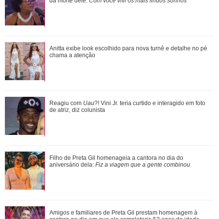
Camargo e fala sobre carinho pelo ...
da morte dele:
Com você vivi os mais lindos sonhos
Atriz de The Studio fala sobre participação especial de
Anitta exibe look escolhido para nova turnê e detalhe no pé
Madonna na segunda temporada da sé...
chama a atenção
Nazli elabora um plano para pedir desculpas a Omer. Veja o
Reagiu com
Uau
?! Vini Jr. teria curtido e interagido em foto
que vai rolar em Coração de Mã...
de atriz, diz colunista
Xuxa Meneghel, Angélica, Eliana... Veja um antes e depois
Filho de Preta Gil homenageia a cantora no dia do
das antigas apresentadoras infanti...
aniversário dela:
Fiz a viagem que a gente combinou
Ariana Grande faz desabafo em show sobre decisão de
Amigos e familiares de Preta Gil prestam homenagem à