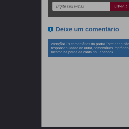
Deixe um comentário
Atenção! Os comentários do portal Estrelando são
responsabilidade do autor, comentários impróprio
mesmo na perda da conta no Facebook.