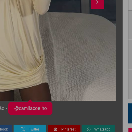
ão -
@camilacoelho
book
Twitter
Pinterest
Whatsapp