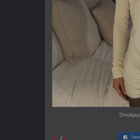
Divulgaç
1
/
8
Face