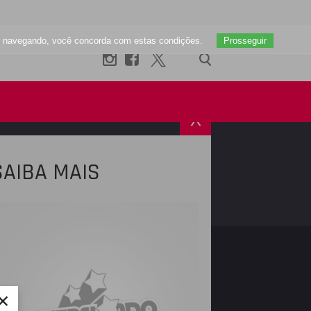
uar navegando, você concorda com estas condições.
Prosseguir
X
SAIBA MAIS
R
INSTAGRAM
×