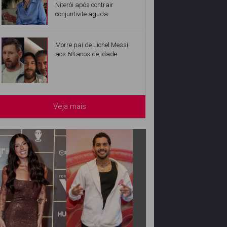
Niterói após contrair
conjuntivite aguda
Morre pai de Lionel Messi
aos 68 anos de idade
Veja mais