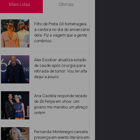
Mais Lidas
Últimas
Filho de Preta Gil homenageia
a cantora no dia do aniversário
dela:
Fiz a viagem que a gente
combinou
Alex Escobar atualiza estado
de saúde após cirurgia para
retirada de tumor:
Vou ter alta
daqui a pouco
Ana Castela responde recado
de Zé Felipe em
show: Um
goiano me mandou um abraço
ontem
Fernanda Montenegro cancela
presença em evento literário em