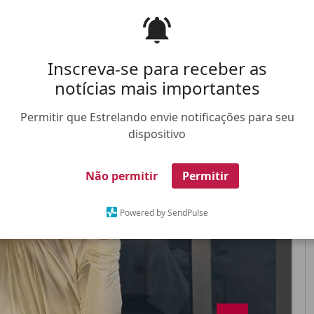
uTube
e até perfis nas redes sociais
Inscreva-se para receber as
notícias mais importantes
Permitir que Estrelando envie notificações para seu
FALE CONOSCO
ANUNCIE NO ESTRELANDO
TRABALHE N
dispositivo
X
Não permitir
Permitir
Powered by SendPulse