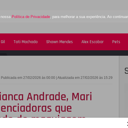
a nossa
Política de Privacidade
, para melhorar a sua experiência. Ao contin
Gil
Tati Machado
Shawn Mendes
Alex Escobar
Pets
FACEBOOK
TWITTE
Publicada em 27/02/2026 às 00:00 | Atualizada em 27/02/2026 às 15:29
ianca Andrade, Mari
uenciadoras que
ando de maquiagem