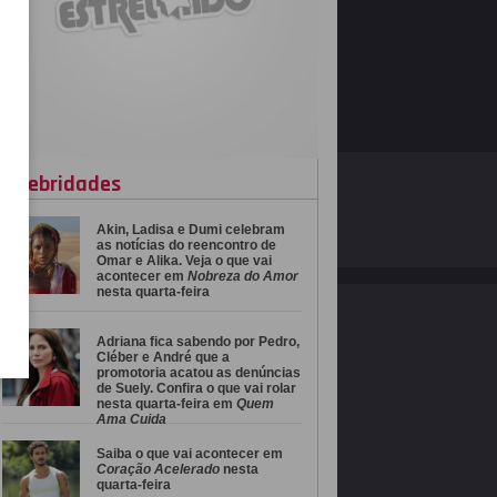
celebridades
O ESTRELANDO
POLÍTICA DE PRIVACIDADE
Akin, Ladisa e Dumi celebram
Desenvolvido por
as notícias do reencontro de
Omar e Alika. Veja o que vai
acontecer em
Nobreza do Amor
nesta quarta-feira
Adriana fica sabendo por Pedro,
Cléber e André que a
promotoria acatou as denúncias
de Suely. Confira o que vai rolar
nesta quarta-feira em
Quem
Ama Cuida
Saiba o que vai acontecer em
Coração Acelerado
nesta
quarta-feira