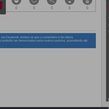
0
0
0
0
0
 via Facebook, lembre-se que o comentário é de inteira
s poderão ser denunciados pelos outros usuários, acarretando até