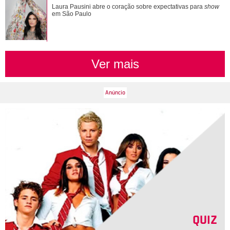
Verdadeiras xérox! Confira mães e filhas famosas que são
Laura Pausini abre o coração sobre expectativas para
show
super parecidas
em São Paulo
Ver mais
QUIZ