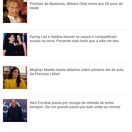
Pyong Lee e Natália Nasser se casam e compartilham
Produtor de Madonna, William Orbit morre aos 69 anos de
ensaio na neve: Presente mais lindo que a...
idade
Ele cresceu! Veja evolução de Marcelo Sangalo, filho de
Pyong Lee e Natália Nasser se casam e compartilham
Ivete Sangalo e Daniel Cady
ensaio na neve:
Presente mais lindo que a vida me deu
Meghan Markle revela detalhes sobre primeiro dia de aula
Meghan Markle revela detalhes sobre primeiro dia de aula
da Princesa Lilibet
da Princesa Lilibet
Luiza Brunet, Ana Hickmann, Rihanna... Veja as famosas
Alex Escobar passa por cirurgia de retirada de tumor
que já denunciaram violência domést...
benigno:
Dei um grande passo pra tudo voltar ao normal