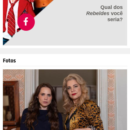
Qual dos
Rebeldes
você
seria?
Fotos