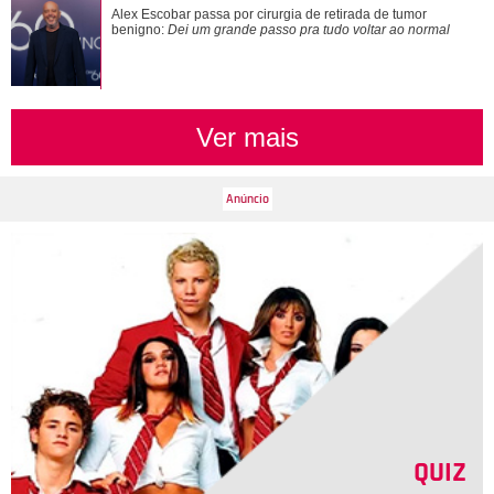
Verdadeiras xérox! Confira mães e filhas famosas que são
Alex Escobar passa por cirurgia de retirada de tumor
super parecidas
benigno:
Dei um grande passo pra tudo voltar ao normal
Ver mais
QUIZ