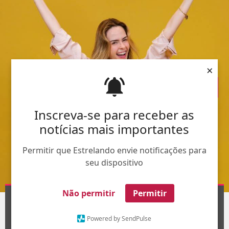
×
Inscreva-se para receber as
notícias mais importantes
Permitir que Estrelando envie notificações para
seu dispositivo
Divulgação-
TV Globo
Não permitir
Permitir
1
/26
Powered by SendPulse