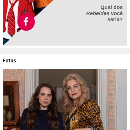
Qual dos
Rebeldes
você
seria?
Fotos