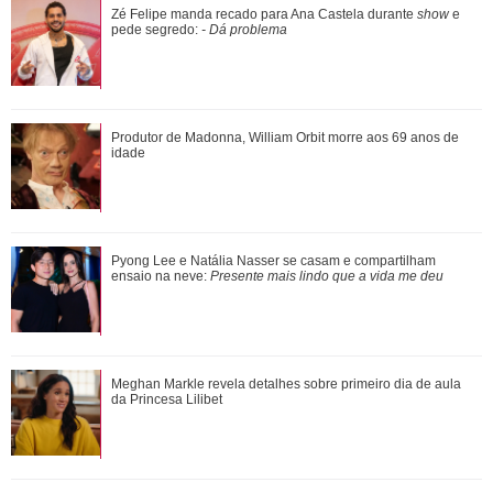
Pyong Lee e Natália Nasser se casam e compartilham
Zé Felipe manda recado para Ana Castela durante
show
e
ensaio na neve: Presente mais lindo que a...
pede segredo:
- Dá problema
Ele cresceu! Veja evolução de Marcelo Sangalo, filho de
Produtor de Madonna, William Orbit morre aos 69 anos de
Ivete Sangalo e Daniel Cady
idade
Meghan Markle revela detalhes sobre primeiro dia de aula
Pyong Lee e Natália Nasser se casam e compartilham
da Princesa Lilibet
ensaio na neve:
Presente mais lindo que a vida me deu
Luiza Brunet, Ana Hickmann, Rihanna... Veja as famosas
Meghan Markle revela detalhes sobre primeiro dia de aula
que já denunciaram violência domést...
da Princesa Lilibet