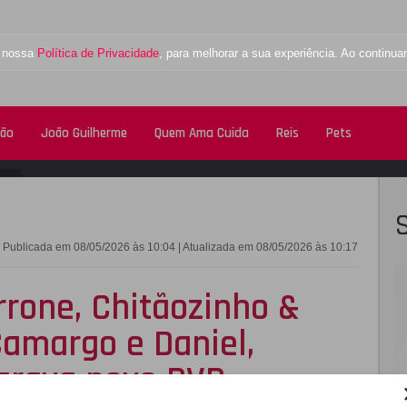
a nossa
Política de Privacidade
, para melhorar a sua experiência. Ao contin
tão
João Guilherme
Quem Ama Cuida
Reis
Pets
FACEBOOK
TWITTE
Publicada em 08/05/2026 às 10:04 | Atualizada em 08/05/2026 às 10:17
rone, Chitãozinho &
Camargo e Daniel,
grava novo DVD