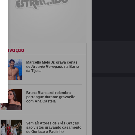
gravação
O ESTRELANDO
POLÍTICA DE PRIVACIDADE
Marcello Melo Jr. grava cenas
Desenvolvido por
de
Arcanjo Renegado
na Barra
da Tijuca
Bruna Biancardi relembra
perrengue durante gravação
com Ana Castela
Vem aí! Atores de
Três Graças
são vistos gravando casamento
de Gerluce e Paulinho