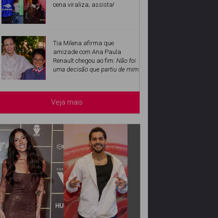
cena viraliza; assista!
Tia Milena afirma que
amizade com Ana Paula
Renault chegou ao fim:
Não foi
uma decisão que partiu de mim
Veja mais