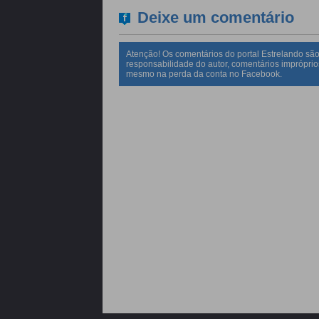
Deixe um comentário
Atenção! Os comentários do portal Estrelando são
responsabilidade do autor, comentários impróprio
mesmo na perda da conta no Facebook.