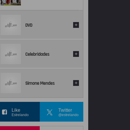
DVD
+
Celebridades
+
Simone Mendes
+
Like
Twitter
Estrelando
@estrelando