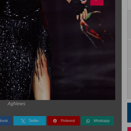
AgNews
book
Twitter
Pinterest
Whatsapp