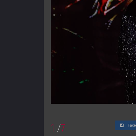
1
/
7
Face