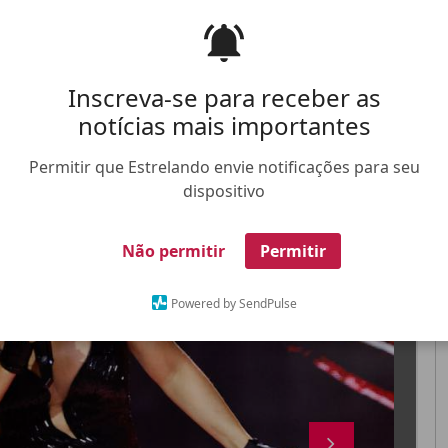
emórias
aconteceram em São Paulo
Inscreva-se para receber as
notícias mais importantes
Permitir que Estrelando envie notificações para seu
FALE CONOSCO
ANUNCIE NO ESTRELANDO
TRABALHE N
dispositivo
X
Não permitir
Permitir
Powered by SendPulse