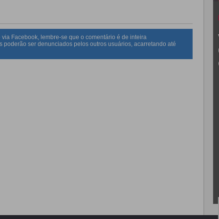
 via Facebook, lembre-se que o comentário é de inteira
s poderão ser denunciados pelos outros usuários, acarretando até