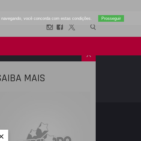
uar navegando, você concorda com estas condições.
Prosseguir
X
SAIBA MAIS
R
INSTAGRAM
×