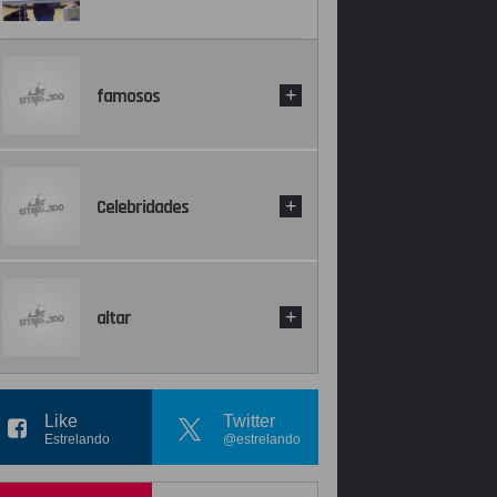
famosos
+
Celebridades
+
altar
+
Like
Twitter
Estrelando
@estrelando