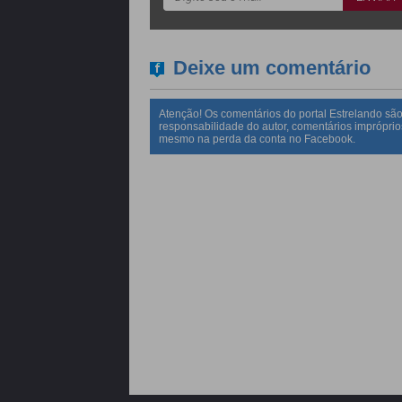
Deixe um comentário
Atenção! Os comentários do portal Estrelando são
responsabilidade do autor, comentários impróprio
mesmo na perda da conta no Facebook.