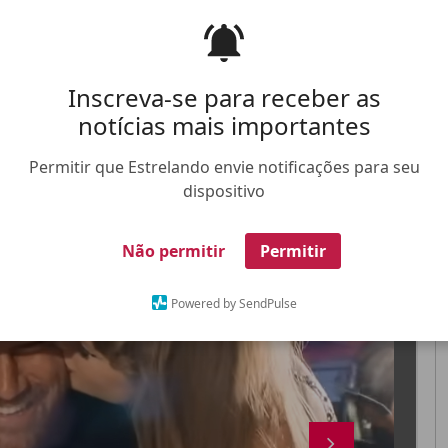
 indica que dirão sim ainda neste ano
Inscreva-se para receber as
notícias mais importantes
Permitir que Estrelando envie notificações para seu
FALE CONOSCO
ANUNCIE NO ESTRELANDO
TRABALHE N
dispositivo
X
Não permitir
Permitir
Powered by SendPulse