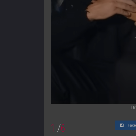
Di
1
/
6
Face