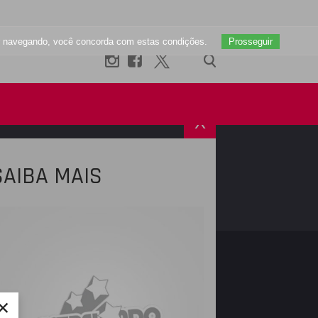
uar navegando, você concorda com estas condições.
Prosseguir
X
SAIBA MAIS
R
INSTAGRAM
×