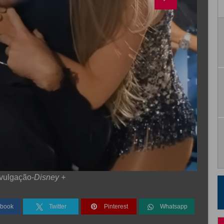
vulgação-
Disney +
book
Twitter
Pinterest
Whatsapp