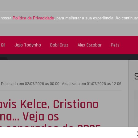
a nossa
Política de Privacidade
, para melhorar a sua experiência. Ao contin
Gil
Jojo Todynho
Babi Cruz
Alex Escobar
Pets
FACEBOOK
TWITTE
Publicada em 02/07/2026 às 00:00 | Atualizada em 01/07/2026 às 12:06
avis Kelce, Cristiano
a... Veja os
 esperados de 2026