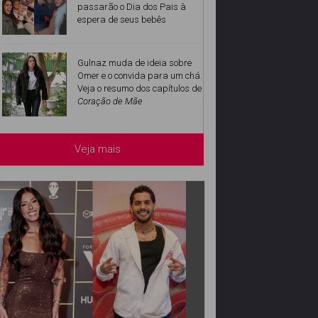
passarão o Dia dos Pais à
espera de seus bebês
Gulnaz muda de ideia sobre
Omer e o convida para um chá.
Veja o resumo dos capítulos de
Coração de Mãe
Veja mais