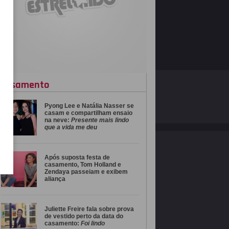
casamento
O ESTRELANDO
POLÍTICA DE PRIVACIDADE
Pyong Lee e Natália Nasser se
Desenvolvido por
casam e compartilham ensaio
na neve:
Presente mais lindo
que a vida me deu
Após suposta festa de
casamento, Tom Holland e
Zendaya passeiam e exibem
aliança
Juliette Freire fala sobre prova
de vestido perto da data do
casamento:
Foi lindo