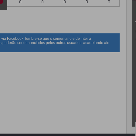
0
0
0
0
0
 via Facebook, lembre-se que o comentário é de inteira
s poderão ser denunciados pelos outros usuários, acarretando até