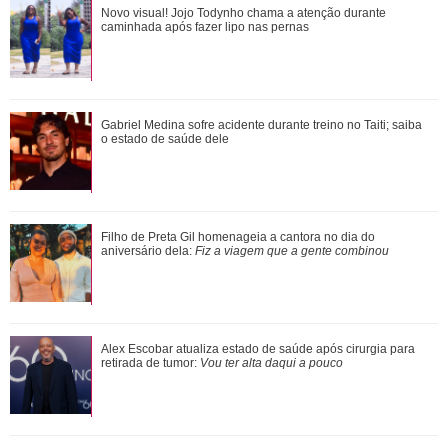
Novo visual! Jojo Todynho chama a atenção durante
Novo visual! Jojo Todynho chama a atenção durante
caminhada após fazer lipo nas pernas
caminhada após fazer lipo nas pernas
Com reaproximação, Príncipe Harry estaria na expectativa
Gabriel Medina sofre acidente durante treino no Taiti; saiba
o estado de saúde dele
de Rei Charles III marcar presen�...
Alex Escobar atualiza estado de saúde após cirurgia para
Filho de Preta Gil homenageia a cantora no dia do
retirada de tumor: Vou ter alta da...
aniversário dela:
Fiz a viagem que a gente combinou
Mãe de Virginia Fonseca exibe tatuagem íntima em fotos de
Alex Escobar atualiza estado de saúde após cirurgia para
biquíni
retirada de tumor:
Vou ter alta daqui a pouco