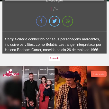
Divulgação
1
/9
Harry Potter
é conhecido por seus personagens marcantes,
inclusive os vilões, como Belatriz Lestrange, interpretada por
Helena Bonham Carter, nascida no dia 26 de maio de 1966.
No filme, ela se tornou uma
Comensal da Morte
e seguiu
Voldemort cegamente. Após a primeira derrota do vilão, ela foi
parar em
Azkaban
, mas conseguiu escapar anos depois para
ajudar o seu mestre em sua vingança. Foi morta por Molly
Leia mais
Weasley durante a
Batalha de Hogwarts
. Veja a seguir os
principais vilões da trama!