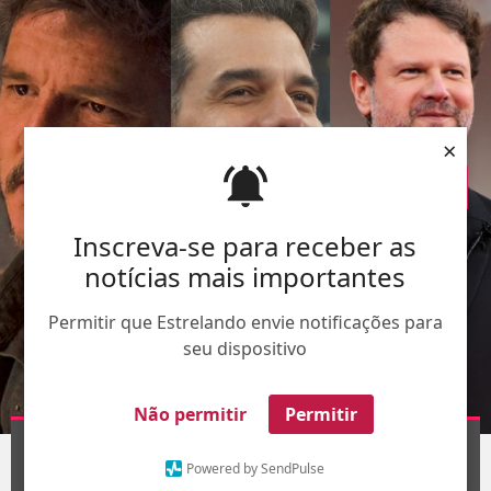
×
Inscreva-se para receber as
notícias mais importantes
Permitir que Estrelando envie notificações para
seu dispositivo
Não permitir
Permitir
Montagem-Divulgação-
TV Globo
1
/8
Powered by SendPulse