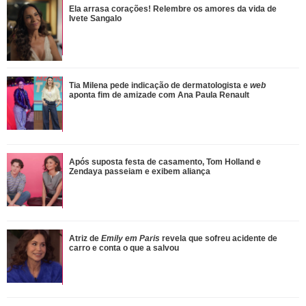
Após suposta festa de casamento, Tom Holland e
Ela arrasa corações! Relembre os amores da vida de
Zendaya passeiam e exibem aliança
Ivete Sangalo
Atriz de Emily em Paris revela que sofreu acidente de
Tia Milena pede indicação de dermatologista e
web
carro e conta o que a salvou
aponta fim de amizade com Ana Paula Renault
Leonardo compra 60 porcos e brinca ao ter dificuldade
Após suposta festa de casamento, Tom Holland e
com pagamento: Vou pedir ajuda
Zendaya passeiam e exibem aliança
Adam Sandler anuncia Gente Grande 3 e compartilha foto
Atriz de
Emily em Paris
revela que sofreu acidente de
com elenco
carro e conta o que a salvou