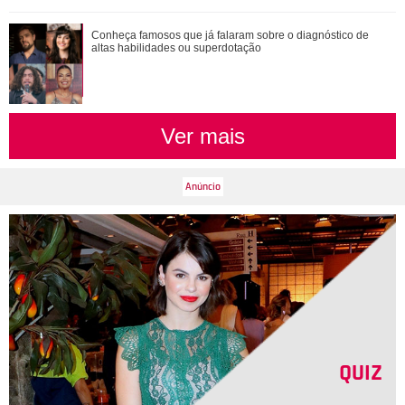
Saiba o que vai acontecer em Coração Acelerado nesta
Conheça famosos que já falaram sobre o diagnóstico de
quarta-feira
altas habilidades ou superdotação
Ver mais
QUIZ