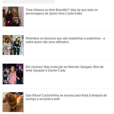
Juliette Freire fala sobre prova de vestido perto da data do
Time Adriana ou time Brandão? Veja de que lado os
casamento: Foi lindo
personagens de
Quem Ama Cuida
estão
Além de Giovanna Ewbank... Relembre os amores de Bruno
Relembre os famosos que são madrinhas e padrinhos - e
Gagliasso
saiba quem são seus afilhados
Agrado e Eduarda são prejudicadas pela proximidade com
Ele cresceu! Veja evolução de Marcelo Sangalo, filho de
João Raul. Saiba o que vai acontece...
Ivete Sangalo e Daniel Cady
Durante uma conversa com Filiz sobre o ex-marido de
Que fofura! Cachorrinha se arruma para festa à fantasia de
Irmak, Kivanç acaba revelando que Irmak ...
aumigo e encanta a
web