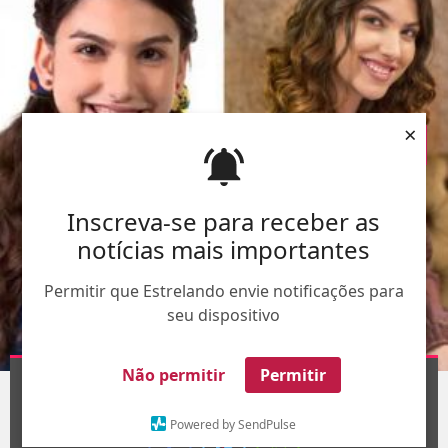
×
Inscreva-se para receber as
notícias mais importantes
Permitir que Estrelando envie notificações para
seu dispositivo
Montagem-Divulgação-
TV Globo
Não permitir
Permitir
1
/19
Powered by SendPulse