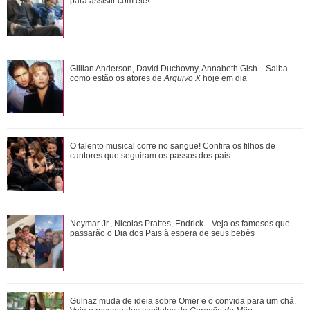
dos capítulos de Quem Ama Cuida
para assistir com ele!
Gulnaz muda de ideia sobre Omer e o convida para um chá.
Gillian Anderson, David Duchovny, Annabeth Gish... Saiba
Veja o resumo dos capítulos de Cor...
como estão os atores de
Arquivo X
hoje em dia
Neymar Jr., Nicolas Prattes, Endrick... Veja os famosos que
O talento musical corre no sangue! Confira os filhos de
passarão o Dia dos Pais à esper...
cantores que seguiram os passos dos pais
Bruna Marquezine, Camila Cabello, Hailey Bieber...
Neymar Jr., Nicolas Prattes, Endrick... Veja os famosos que
Relembre os amores - e affairs - de Shawn ...
passarão o Dia dos Pais à espera de seus bebês
Alexandre Nero, Edson Celulari, Daniel... Veja os famosos
Gulnaz muda de ideia sobre Omer e o convida para um chá.