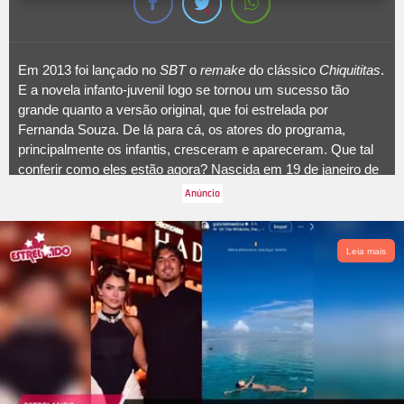
Em 2013 foi lançado no
SBT
o
remake
do clássico
Chiquititas
.
E a novela infanto-juvenil logo se tornou um sucesso tão
grande quanto a versão original, que foi estrelada por
Fernanda Souza. De lá para cá, os atores do programa,
principalmente os infantis, cresceram e apareceram. Que tal
conferir como eles estão agora? Nascida em 19 de janeiro de
1998, Giovanna Grigio interpretou a protagonista Mili na nova
versão, e hoje em dia apresenta um visual bem menos
comportado do que o da personagem. Após
Chiquititas
, a atriz
atuou nos filmes
Cinderela Pop
e
Uma Nova Chance
, além de
Leia mais
completar o elenco da novela
Êta Mundo Bom!
. Ela também
atuou em
Malhação: Viva a Diferença
, como Samantha,
revivendo a personagem no
spinoff
do
Globoplay, As Five
.