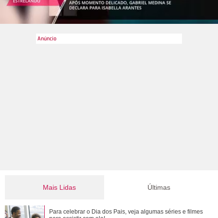
Mais Lidas
Últimas
Adriana manda Iuri procurar o anel de Arthur. Veja o resumo
Para celebrar o Dia dos Pais, veja algumas séries e filmes