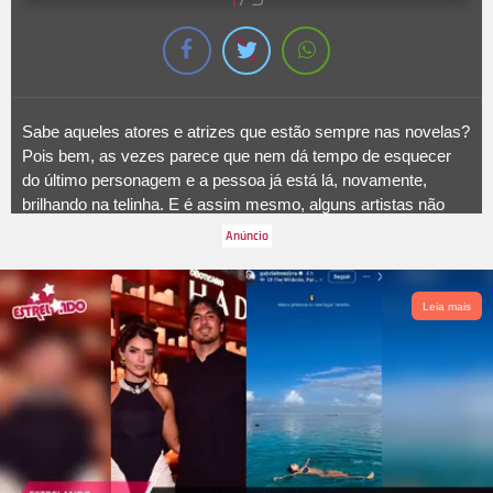
Sabe aqueles atores e atrizes que estão sempre nas novelas?
Pois bem, as vezes parece que nem dá tempo de esquecer
do último personagem e a pessoa já está lá, novamente,
brilhando na telinha. E é assim mesmo, alguns artistas não
querem saber de férias e, entre um trabalho e outro, há
apenas um pequeno intervalo. Para começar, temos ela:
Flávia Alessandra! A atriz mal encerrou seu papel em
Êta
Mundo Melhor!
e logo migrou do horário das seis da
TV Globo
Leia mais
para o das nove com
Quem Ama Cuida
, que está no ar na
emissora e conquistando o público.