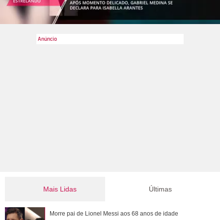
Mais Lidas
Últimas
Tia Milena afirma que amizade com Ana Paula Renault
Morre pai de Lionel Messi aos 68 anos de idade