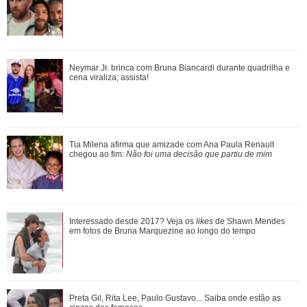
chegou ao fim: Não foi uma decisão que ...
Bruna Marquezine, Camila Cabello, Hailey Bieber...
Neymar Jr. brinca com Bruna Biancardi durante quadrilha e
Relembre os amores - e affairs - de Shawn ...
cena viraliza; assista!
Zé Felipe manda recado para Ana Castela durante show e
Tia Milena afirma que amizade com Ana Paula Renault
pede segredo: - Dá problema
chegou ao fim:
Não foi uma decisão que partiu de mim
Veja tudo sobre a bariátrica e a evolução do corpo de Jojo
Interessado desde 2017? Veja os
likes
de Shawn Mendes
Todynho
em fotos de Bruna Marquezine ao longo do tempo
Ana Paula Siebert organiza festa surpresa para Rafaella
Preta Gil, Rita Lee, Paulo Gustavo... Saiba onde estão as