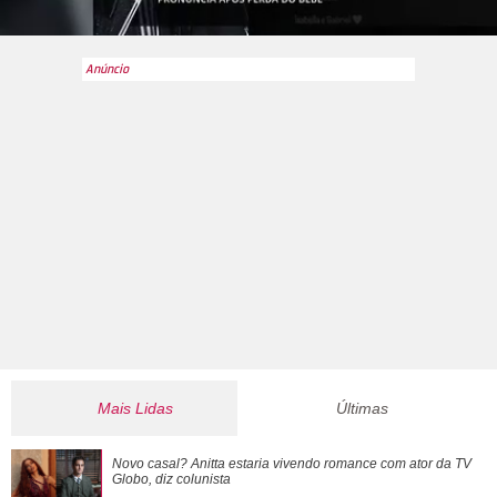
Mais Lidas
Últimas
João Raul diz para Agrado que não está conseguindo
Novo casal? Anitta estaria vivendo romance com ator da
TV
conviver com seu sucesso. Veja os resum...
Globo
, diz colunista