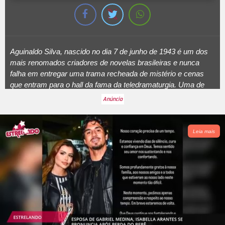
Aguinaldo Silva, nascido no dia 7 de junho de 1943 é um dos
mais renomados criadores de novelas brasileiras e nunca
falha em entregar uma trama recheada de mistério e cenas
que entram para o
hall
da fama da teledramaturgia. Uma de
suas maiores canetadas foi
Senhora do Destino
, que mesmo
20 anos após a exibição do primeiro capítulo segue sendo
muito lembrada e amada pelo público de todas as idades.
Renata Sorrah deu um
show
de talento ao incorporar a vilã
Leia mais
Nazaré Tedesco, cuja cena mais emblemática foi quando ela
se disfarça de enfermeira e rouba um bebê na maternidade. O
país parou para acompanhar o desenrolar da história e ficava
chocado com cada um dos acontecimentos. A seguir, confira
mais momentos icônicos das novelas de Aguinaldo Silva!