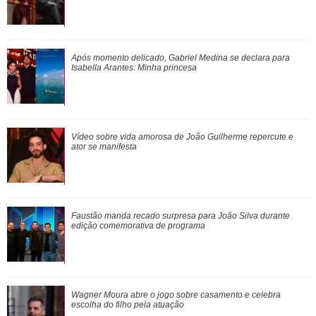
Anitta abre o jogo sobre nova fase, mudanças no visual e
Após momento delicado, Gabriel Medina se declara para
decisão polêmica nos shows
Isabella Arantes:
Minha princesa
Em parceria com Sandy, Laura Pausini lança versão em
Vídeo sobre vida amorosa de João Guilherme repercute e
português de Quando Chove
ator se manifesta
Após rumores, Alice Carvalho evita definir relação com
Faustão manda recado surpresa para João Silva durante
Anitta e explica por que protege a ...
edição comemorativa de programa
Wagner Moura abre o jogo sobre casamento e celebra
escolha do filho pela atuação