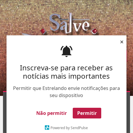
×
Inscreva-se para receber as
notícias mais importantes
Permitir que Estrelando envie notificações para
seu dispositivo
Divulgação-
TV Globo
1
/25
Não permitir
Permitir
Powered by SendPulse