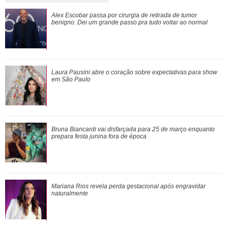
Verdadeiras xérox! Confira mães e filhas famosas que são
Alex Escobar passa por cirurgia de retirada de tumor
super parecidas
benigno:
Dei um grande passo pra tudo voltar ao normal
Mariana Rios revela perda gestacional após engravidar
Laura Pausini abre o coração sobre expectativas para
show
naturalmente
em São Paulo
Ele cresceu! Veja evolução de Marcelo Sangalo, filho de
Bruna Biancardi vai disfarçada para 25 de março enquanto
Ivete Sangalo e Daniel Cady
prepara festa junina fora de época
Cristiano Ronaldo deixa comentário exaltando a noiva em
Mariana Rios revela perda gestacional após engravidar
vídeo de Márcia Goldschmidt; enten...
naturalmente