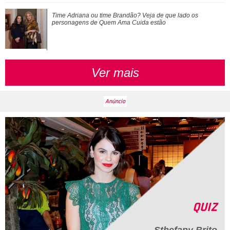
Time Adriana ou time Brandão? Veja de que lado os
Time Adriana ou time Brandão? Veja de que lado os
personagens de Quem Ama Cuida estão
personagens de
Quem Ama Cuida
estão
Ver mais
QUIZ