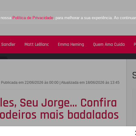
a nossa
Política de Privacidade
, para melhorar a sua experiência. Ao contin
 Sandler
Matt LeBlanc
Emma Heming
Quem Ama Cuida
P
FACEBOOK
TWITTE
Publicada em 22/06/2026 às 00:00 | Atualizada em 18/06/2026 às 13:45
les, Seu Jorge... Confira
odeiros mais badalados