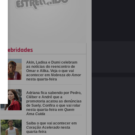
celebridades
O ESTRELANDO
POLÍTICA DE PRIVACIDADE
Akin, Ladisa e Dumi celebram
Desenvolvido por
as notícias do reencontro de
Omar e Alika. Veja o que vai
acontecer em
Nobreza do Amor
nesta quarta-feira
Adriana fica sabendo por Pedro,
Cléber e André que a
promotoria acatou as denúncias
de Suely. Confira o que vai rolar
nesta quarta-feira em
Quem
Ama Cuida
Saiba o que vai acontecer em
Coração Acelerado
nesta
quarta-feira