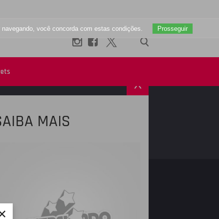
uar navegando, você concorda com estas condições.
Prosseguir
ets
X
SAIBA MAIS
R
INSTAGRAM
×