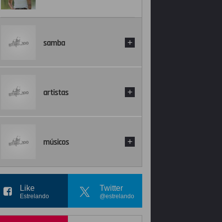
samba
+
artistas
+
músicos
+
Like
Twitter
Estrelando
@estrelando