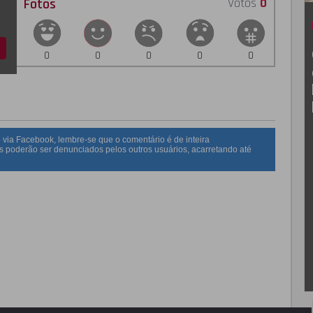
Fotos
Votos
0
0
0
0
0
0
 via Facebook, lembre-se que o comentário é de inteira
s poderão ser denunciados pelos outros usuários, acarretando até