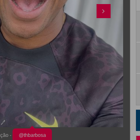
ação -
@thbarbosa