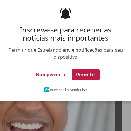
, o nome deles está sempre em alta
Inscreva-se para receber as
notícias mais importantes
FALE CONOSCO
ANUNCIE NO ESTRELANDO
TRABALHE N
Permitir que Estrelando envie notificações para seu
dispositivo
X
Não permitir
Permitir
Powered by SendPulse