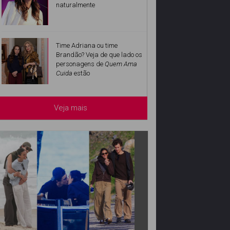
naturalmente
Time Adriana ou time
Brandão? Veja de que lado os
personagens de
Quem Ama
Cuida
estão
Veja mais