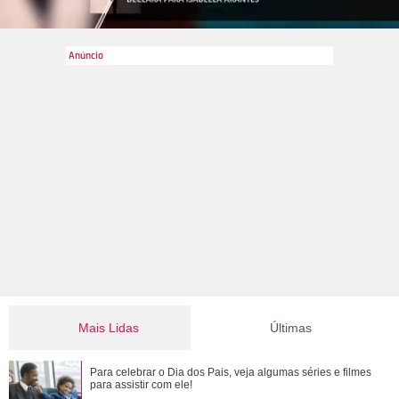
Mais Lidas
Últimas
Gulnaz muda de ideia sobre Omer e o convida para um chá.
Para celebrar o Dia dos Pais, veja algumas séries e filmes
Veja o resumo dos capítulos de Cor...
para assistir com ele!