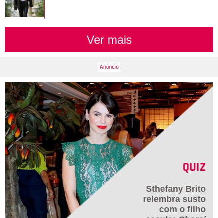
Ver mais
QUIZ
Sthefany Brito
relembra susto
com o filho