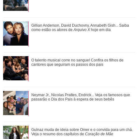
Adriana manda Iuri procurar o anel de Arthur. Veja o resumo
Gillian Anderson, David Duchovny, Annabeth Gish... Saiba
dos capítulos de Quem Ama Cuida
como estão os atores de
Arquivo X
hoje em dia
O talento musical corre no sangue! Confira os filhos de
O talento musical corre no sangue! Confira os filhos de
cantores que seguiram os passos dos p...
cantores que seguiram os passos dos pais
João Raul diz para Agrado que não está conseguindo
Neymar Jr., Nicolas Prattes, Endrick... Veja os famosos que
conviver com seu sucesso. Veja os resum...
passarão o Dia dos Pais à espera de seus bebês
Gulnaz muda de ideia sobre Omer e o convida para um chá.
Veja o resumo dos capítulos de
Coração de Mãe