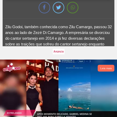
Zilu Godoi, também conhecida como Zilu Camargo, passou 32
anos ao lado de Zezé Di Camargo. A empresária se divorciou
do cantor sertanejo em 2014 e já fez diversas declarações
sobre as traições que sofreu do cantor sertanejo enquanto
estavam juntos. A mãe de Wanessa, Camilla e Igor é uma
figura polêmica e já esteve no centro de muitos bafafás
relacionados à família Camargo, chegando a trocar farpas
com Graciele Lacerda, atual de Zezé, em muitas ocasiões.
Leia mais
Ela ainda também já mostrou descontentamento com Dado
Dolabella, que namorou Wanessa. A seguir, relembre os
momentos em que Zilu deu o que falar!