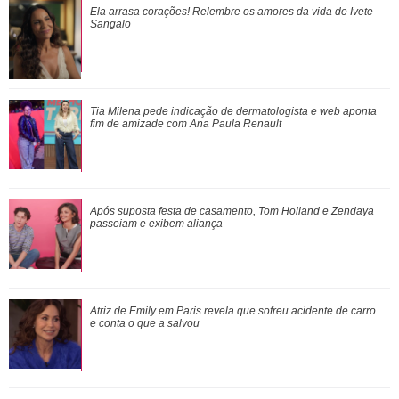
Após suposta festa de casamento, Tom Holland e Zendaya
Ela arrasa corações! Relembre os amores da vida de Ivete
passeiam e exibem aliança
Sangalo
Atriz de Emily em Paris revela que sofreu acidente de carro
Tia Milena pede indicação de dermatologista e
web
aponta
e conta o que a salvou
fim de amizade com Ana Paula Renault
Leonardo compra 60 porcos e brinca ao ter dificuldade com
Após suposta festa de casamento, Tom Holland e Zendaya
pagamento: Vou pedir ajuda
passeiam e exibem aliança
Adam Sandler anuncia Gente Grande 3 e compartilha foto
Atriz de
Emily em Paris
revela que sofreu acidente de carro
com elenco
e conta o que a salvou