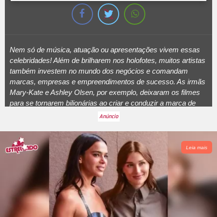
Nem só de música, atuação ou apresentações vivem essas
celebridades! Além de brilharem nos holofotes, muitos artistas
também investem no mundo dos negócios e comandam
marcas, empresas e empreendimentos de sucesso. As irmãs
Mary-Kate e Ashley Olsen, por exemplo, deixaram os filmes
para se tornarem bilionárias ao criar e conduzir a marca de
moda de luxo
The Row
. Não é para qualquer um, não é?
Confira outros famosos que mostraram o lado empreendedor
e construíram verdadeiros impérios fora dos palcos e das
telas:
Leia mais