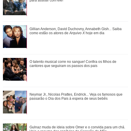
Veja o resumo dos capítulos de Cor...
para assistir com ele!
Adriana manda Iuri procurar o anel de Arthur. Veja o resumo
Gillian Anderson, David Duchovny, Annabeth Gish... Saiba
dos capítulos de Quem Ama Cuida
como estão os atores de
Arquivo X
hoje em dia
O talento musical corre no sangue! Confira os filhos de
O talento musical corre no sangue! Confira os filhos de
cantores que seguiram os passos dos p...
cantores que seguiram os passos dos pais
João Raul diz para Agrado que não está conseguindo
Neymar Jr., Nicolas Prattes, Endrick... Veja os famosos que
conviver com seu sucesso. Veja os resum...
passarão o Dia dos Pais à espera de seus bebês
Gulnaz muda de ideia sobre Omer e o convida para um chá.