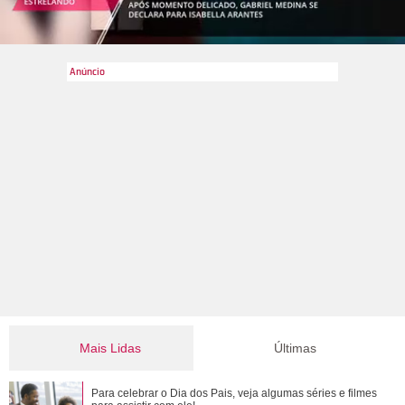
Mais Lidas
Últimas
Gulnaz muda de ideia sobre Omer e o convida para um chá.
Para celebrar o Dia dos Pais, veja algumas séries e filmes