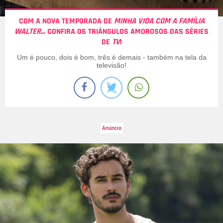
COM A NOVA TEMPORADA DE
MINHA VIDA COM A FAMÍLIA
WALTER
... CONFIRA OS TRIÂNGULOS AMOROSOS DAS SÉRIES
DE
TV
!
Um é pouco, dois é bom, três é demais - também na tela da
televisão!