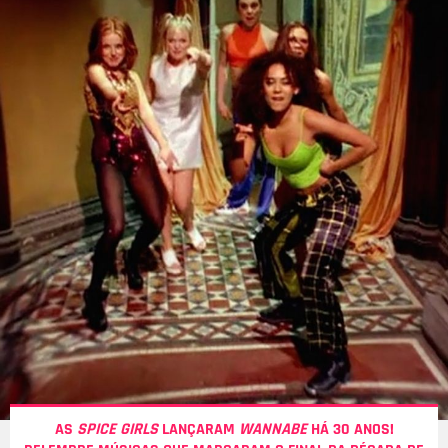
AS
SPICE GIRLS
LANÇARAM
WANNABE
HÁ 30 ANOS!