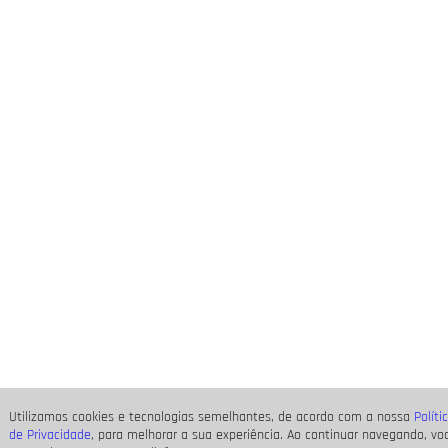
Utilizamos cookies e tecnologias semelhantes, de acordo com a nossa
Políti
de Privacidade
, para melhorar a sua experiência. Ao continuar navegando, vo