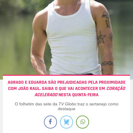
AGRADO E EDUARDA SÃO PREJUDICADAS PELA PROXIMIDADE
COM JOÃO RAUL. SAIBA O QUE VAI ACONTECER EM
CORAÇÃO
ACELERADO
NESTA QUINTA-FEIRA
O folhetim das sete da
TV Globo
traz o sertanejo como
destaque