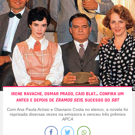
IRENE RAVACHE, OSMAR PRADO, CAIO BLAT... CONFIRA UM
ANTES E DEPOIS DE
ÉRAMOS SEIS
, SUCESSO DO
SBT
Com Ana Paula Arósio e Otaviano Costa no elenco, a novela foi
reprisada diversas vezes na emissora e venceu três prêmios
APCA