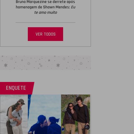
Bruna Marquezine se derrete após
João Guilherme fala sobre cenas
homenagem de Shawn Mendes:
Eu
de nudez em
O Rei da Internet
:
-
te amo muito
Acho natural
VER TODOS
ENQUETE