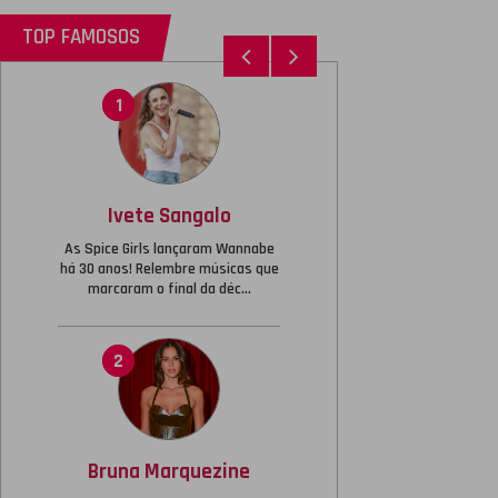
TOP FAMOSOS
1
3
Ivete Sangalo
Virginia Fonseca
As Spice Girls lançaram Wannabe
Relembre as vezes que Virginia
há 30 anos! Relembre músicas que
Fonseca deu um fim a polêmicas
marcaram o final da déc...
sem rebater diretamente os fa...
2
4
Bruna Marquezine
João Guilherme