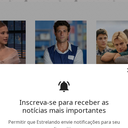
na Grande,
Pedro reage mal à visita de
Com a nova tem
sas que já
Pilar. Confira aqui o que vai
Minha Vida com
adas pelos
rolar nesta quinta-feira na
Walter
... Confir
os (e
novela
Quem Ama Cuida
amorosos das 
Inscreva-se para receber as
notícias mais importantes
Permitir que Estrelando envie notificações para seu