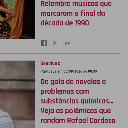
Relembre músicas que
marcaram o final da
década de 1990
Gravidez
Publicada em 06/08/2026 às 00:00
De galã de novelas a
problemas com
substâncias químicas...
Veja as polêmicas que
rondam Rafael Cardoso