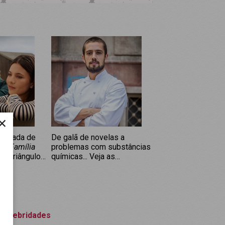
×
porada de
De galã de novelas a
 a Família
problemas com substâncias
a os triângulos
químicas... Veja as
séries de
TV
!
polêmicas que rondam
Rafael Cardoso
Celebridades