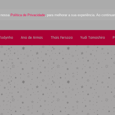
a nossa
Política de Privacidade
, para melhorar a sua experiência. Ao contin
 Todynho
Ana de Armas
Thais Fersoza
Yudi Tamashiro
P