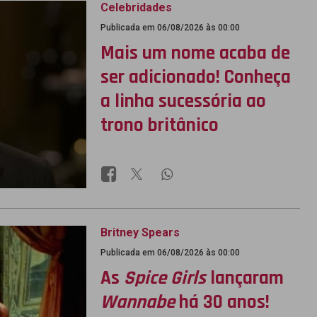
Celebridades
Publicada em 06/08/2026 às 00:00
Mais um nome acaba de
ser adicionado! Conheça
a linha sucessória ao
trono britânico
Britney Spears
Publicada em 06/08/2026 às 00:00
As
Spice Girls
lançaram
Wannabe
há 30 anos!