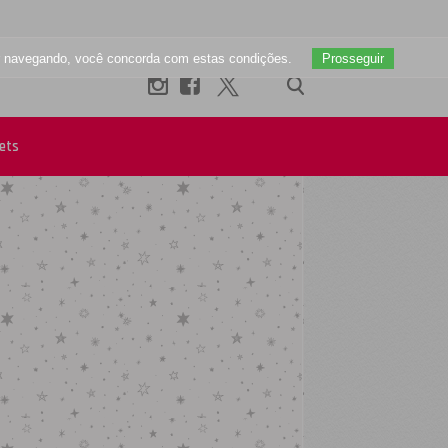
uar navegando, você concorda com estas condições.
Prosseguir
ets