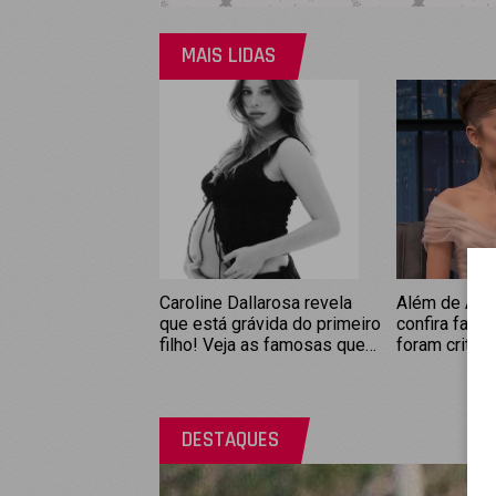
MAIS LIDAS
Caroline Dallarosa revela
Além de Aria
que está grávida do primeiro
confira famo
filho! Veja as famosas que
foram critic
anunciaram gravidez em
corpos magr
2026
rebateram!)
DESTAQUES