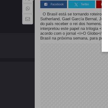
Facebook
Twitter
O Brasil está se tornando roteiro da
Sutherland, Gael García Bernal, Juli
do país receber o rei dos homens.Não
interpretou este papel na trilogia <i
acordo com o jornal <i>O Globo</i> 
Brasil na próxima semana, para prest
QUEM SOMOS
Copyright - 2026 | Todos os direitos reservados