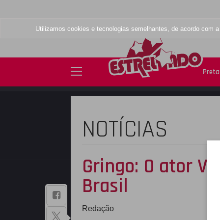
Utilizamos cookies e tecnologias semelhantes, de acordo com 
Preta 
NOTÍCIAS
Gringo: O ator V
Brasil
BAIXE NOSSO
Redação
APLICATIVO