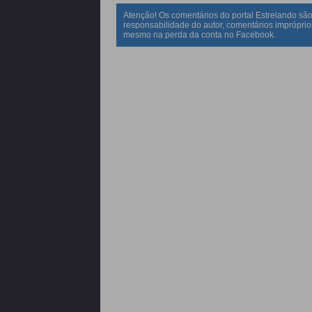
Atenção! Os comentários do portal Estrelando são
responsabilidade do autor, comentários impróprio
mesmo na perda da conta no Facebook.