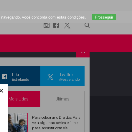
uar navegando, você concorda com estas condições.
Prosseguir
X
R
INSTAGRAM
Like
Twitter
Estrelando
@estrelando
×
Mais Lidas
Últimas
Para celebrar o Dia dos Pais,
veja algumas séries e filmes
para assistir com ele!