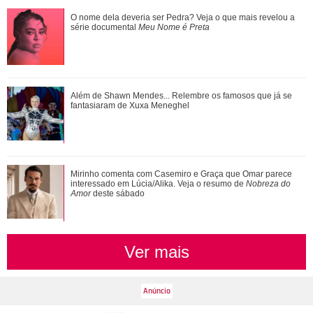
Ariana Grande anuncia pausa na carreira após críticas ao
O nome dela deveria ser Pedra? Veja o que mais revelou a
corpo
série documental
Meu Nome é Preta
Ariana Grande faz desabafo em show sobre decisão de
Além de Shawn Mendes... Relembre os famosos que já se
pausar a carreira: Não foi uma reação...
fantasiaram de Xuxa Meneghel
Além de Shawn Mendes... Relembre os famosos que já se
Mirinho comenta com Casemiro e Graça que Omar parece
fantasiaram de Xuxa Meneghel
interessado em Lúcia/Alika. Veja o resumo de
Nobreza do
Amor
deste sábado
Ver mais