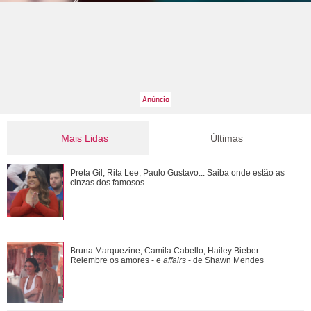
Mais Lidas
Últimas
Bruna Marquezine, Camila Cabello, Hailey Bieber...
Preta Gil, Rita Lee, Paulo Gustavo... Saiba onde estão as
Relembre os amores - e affairs - de Shawn ...
cinzas dos famosos
O nome dela deveria ser Pedra? Veja o que mais revelou a
Bruna Marquezine, Camila Cabello, Hailey Bieber...
série documental Meu Nome é Preta
Relembre os amores - e
affairs
- de Shawn Mendes