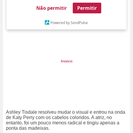
ASHLEY TISDALE APARECE COM MECHAS ROSAS
Não permitir
Permitir
08/Ago/
Powered by SendPulse
Ashley Tisdale resolveu mudar o visual e entrou na onda
de Katy Perry com os cabelos coloridos. A atriz, no
entanto, foi um pouco menos radical e tingiu apenas a
ponta das madeixas.