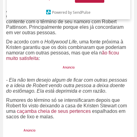
Apesar de
ter aparecido toda sorridente
em um passeio
Powered by SendPulse
de carro recentemente, Kristen Stewart não está nada
contente com o término de seu namoro com Robert
Pattinson. Principalmente porque eles já concordaram
em ver outras pessoas.
De acordo com o
Hollywood Life,
uma fonte próxima à
Kristen garantiu que os dois combinaram que poderiam
namorar com outras pessoas, mas que ela n
ão ficou
muito satisfeita
:
-
Ela não tem desejo algum de ficar com outras pessoas
e a ideia de Robert vendo outra pessoa a deixa doente
do estômago. Ela está deprimida e com razão
.
Rumores do término só se intensificaram depois que
Robert foi visto deixando a casa de Kristen Stewart com
uma
caçamba cheia de seus pertences
espalhados em
sacos de lixo e malas.