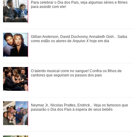
Gulnaz muda de ideia sobre Omer e o convida para um chá.
Para celebrar o Dia dos Pais, veja algumas séries e filmes
Veja o resumo dos capítulos de Cor...
para assistir com ele!
Adriana manda Iuri procurar o anel de Arthur. Veja o resumo
Gillian Anderson, David Duchovny, Annabeth Gish... Saiba
dos capítulos de Quem Ama Cuida
como estão os atores de
Arquivo X
hoje em dia
O talento musical corre no sangue! Confira os filhos de
O talento musical corre no sangue! Confira os filhos de
cantores que seguiram os passos dos p...
cantores que seguiram os passos dos pais
João Raul diz para Agrado que não está conseguindo
Neymar Jr., Nicolas Prattes, Endrick... Veja os famosos que
conviver com seu sucesso. Veja os resum...
passarão o Dia dos Pais à espera de seus bebês