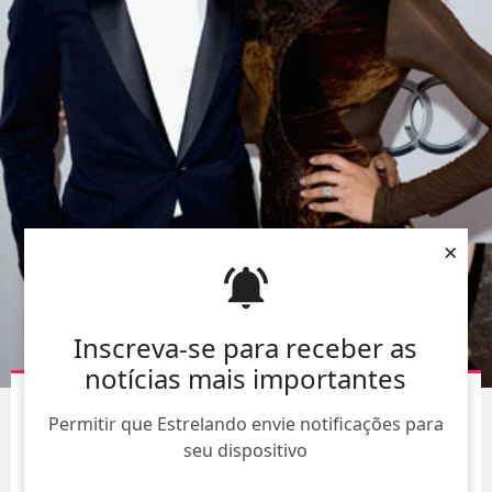
×
Inscreva-se para receber as
notícias mais importantes
NAYA RIVERA, A SANTANA DE
GLEE
, EXIBE ANEL DE
Permitir que Estrelando envie notificações para
NOIVADO AO LADO DE BIG SEAN
seu dispositivo
09/Ago/