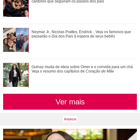
pausar a carreira: Não foi uma reação...
cantores que seguiram os passos dos pais
Gillian Anderson, David Duchovny, Annabeth Gish... Saiba
Neymar Jr., Nicolas Prattes, Endrick... Veja os famosos que
como estão os atores de Arquivo X h...
passarão o Dia dos Pais à espera de seus bebês
Novelas, filmes e série... Relembre os papéis marcantes da
Gulnaz muda de ideia sobre Omer e o convida para um chá.
carreira de Bruna Marquezine
Veja o resumo dos capítulos de
Coração de Mãe
Ver mais