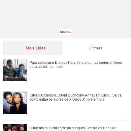
Mais Lidas
Últimas
Bruna Marquezine, Camila Cabello, Hailey Bieber...
Para celebrar o Dia dos Pais, veja algumas séries e filmes
Relembre os amores - e affairs - de Shawn ...
para assistir com ele!
Além de Ariana Grande, confira famosas que já foram
Gillian Anderson, David Duchovny, Annabeth Gish... Saiba
criticadas pelos corpos magros (e rebat...
como estão os atores de
Arquivo X
hoje em dia
Ariana Grande faz desabafo em show sobre decisão de
O talento musical corre no sangue! Confira os filhos de