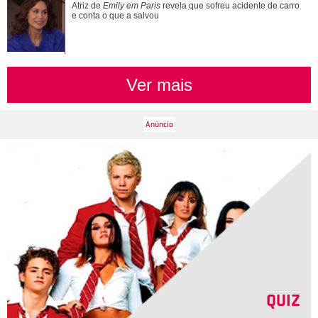
Adam Sandler anuncia Gente Grande 3 e compartilha foto
Atriz de
Emily em Paris
revela que sofreu acidente de carro
com elenco
e conta o que a salvou
Ver mais
QUIZ