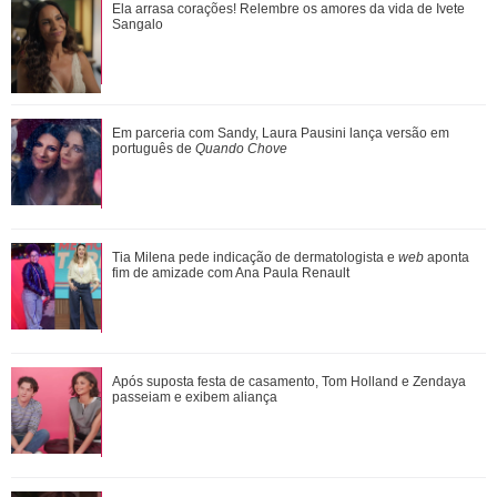
Emma Heming revela que estava noiva quando conheceu
Ela arrasa corações! Relembre os amores da vida de Ivete
Bruce Willis: Adorava estar perto dele
Sangalo
Leonardo compra 60 porcos e brinca ao ter dificuldade com
Em parceria com Sandy, Laura Pausini lança versão em
pagamento: Vou pedir ajuda
português de
Quando Chove
Em parceria com Sandy, Laura Pausini lança versão em
Tia Milena pede indicação de dermatologista e
web
aponta
português de Quando Chove
fim de amizade com Ana Paula Renault
Ela arrasa corações! Relembre os amores da vida de Ivete
Após suposta festa de casamento, Tom Holland e Zendaya
Sangalo
passeiam e exibem aliança