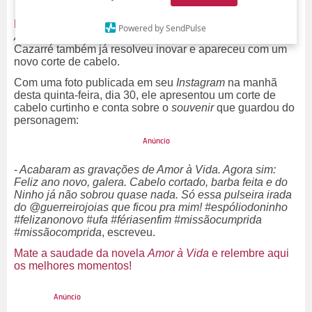
E não foi só Caio Castro
que esperou a novela da
Globo,
Powered by SendPulse
Amor à Vida
, terminar para mudar o visual: o ator Juliano
Cazarré também já resolveu inovar e apareceu com um
novo corte de cabelo.
Com uma foto publicada em seu
Instagram
na manhã
desta quinta-feira, dia 30, ele apresentou um corte de
cabelo curtinho e conta sobre o
souvenir
que guardou do
personagem:
-
Acabaram as gravações de Amor à Vida. Agora sim:
Feliz ano novo, galera. Cabelo cortado, barba feita e do
Ninho já não sobrou quase nada. S
ó essa pulseira irada
do @guerreirojoias que ficou pra mim! #espóliodoninho
#felizanonovo #ufa #fériasenfim #missãocumprida
#missãocomprida
, escreveu.
Mate a saudade da novela
Amor à Vida
e relembre aqui
os melhores momentos!