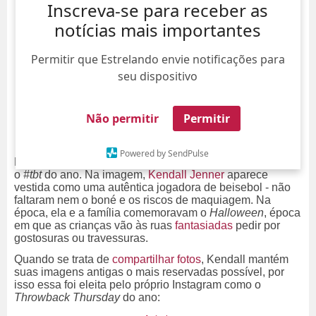
Inscreva-se para receber as
notícias mais importantes
Permitir que Estrelando envie notificações para
seu dispositivo
Não permitir
Permitir
Powered by SendPulse
Primeira série, tranças e uma carinha de danada. Esse é
o
#tbt
do ano. Na imagem,
Kendall Jenner
aparece
vestida como uma autêntica jogadora de beisebol - não
faltaram nem o boné e os riscos de maquiagem. Na
época, ela e a família comemoravam o
Halloween
, época
em que as crianças vão às ruas
fantasiadas
pedir por
gostosuras ou travessuras.
Quando se trata de
compartilhar fotos
, Kendall mantém
suas imagens antigas o mais reservadas possível, por
isso essa foi eleita pelo próprio Instagram como o
Throwback Thursday
do ano: