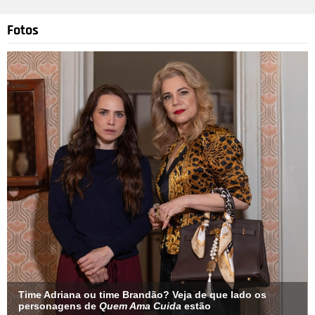
Fotos
Divulgação
4
/10
Kylie Jenner deixou os fãs orgulhosos e emocionados ao
agradecer à mãe por ter feito tudo o que pôde para ela se
graduar. Mais uma foto com 2,3 milhões de likes.
Time Adriana ou time Brandão? Veja de que lado os
personagens de
Quem Ama Cuida
estão