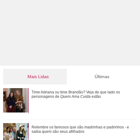
Taylor Swift tinha acabado de receber esse buquê de rosas
brancas de Kanye West. A cantora ficou tão feliz e perplexa
com o tamanho do presente que registrou a cara de espanto
ao receber. 2,6 milhões de likes para a prova da reconciliação
da dupla!
Mais Lidas
Últimas
Juliette Freire fala sobre prova de vestido perto da data do
Time Adriana ou time Brandão? Veja de que lado os
casamento: Foi lindo
personagens de
Quem Ama Cuida
estão
Além de Giovanna Ewbank... Relembre os amores de Bruno
Relembre os famosos que são madrinhas e padrinhos - e
Gagliasso
saiba quem são seus afilhados