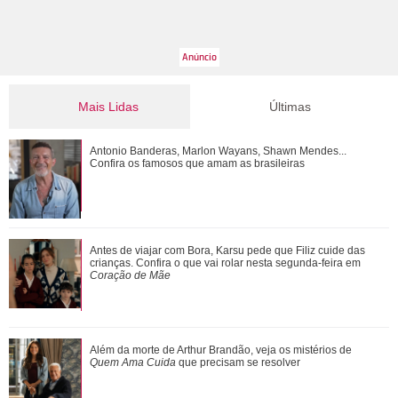
Mais Lidas
Últimas
Entre polêmicas e atuações, confira um ano a ano de Fábio
Antonio Banderas, Marlon Wayans, Shawn Mendes...
Assunção
Confira os famosos que amam as brasileiras
Em leilão beneficente, Neymar Jr. usa relógio de dois
Antes de viajar com Bora, Karsu pede que Filiz cuide das
milhões de reais inspirado no filme ...
crianças. Confira o que vai rolar nesta segunda-feira em
Coração de Mãe
Tia Milena afirma que amizade com Ana Paula Renault
Além da morte de Arthur Brandão, veja os mistérios de
chegou ao fim: Não foi uma decisão que ...
Quem Ama Cuida
que precisam se resolver