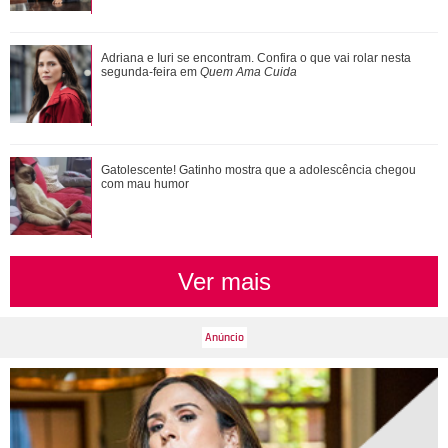
Ariana Grande faz desabafo em show sobre decisão de
Adriana e Iuri se encontram. Confira o que vai rolar nesta
pausar a carreira: Não foi uma reação...
segunda-feira em
Quem Ama Cuida
De Wicked a Petal... Entenda a polêmica que motivou pausa
Gatolescente! Gatinho mostra que a adolescência chegou
na carreira de Ariana Grande
com mau humor
Ver mais