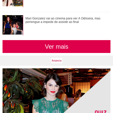
Mari Gonzalez vai ao cinema para ver A Odisseia, mas
Mari Gonzalez vai ao cinema para ver
A Odisseia
, mas
perrengue a impede de assistir ao final
perrengue a impede de assistir ao final
Ver mais
QUIZ