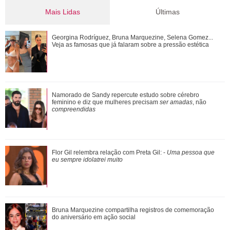
Mais Lidas
Últimas
Tony Ramos faz homenagem em aniversário de Nathalia
Georgina Rodríguez, Bruna Marquezine, Selena Gomez...
Timberg
Veja as famosas que já falaram sobre a pressão estética
De galã de novelas a problemas com substâncias
Namorado de Sandy repercute estudo sobre cérebro
químicas... Veja as polêmicas que rondam R...
feminino e diz que mulheres precisam
ser amadas
, não
compreendidas
Shawn Mendes, João Guilherme, Enzo Celulari... Relembre
Flor Gil relembra relação com Preta Gil: -
Uma pessoa que
os amores - e affairs - de Bruna Mar...
eu sempre idolatrei muito
Assumidos! Kylian Mbappé abre álbum de fotos e noite de
Bruna Marquezine compartilha registros de comemoração
cinema brasileiro com Ester Expósi...
do aniversário em ação social